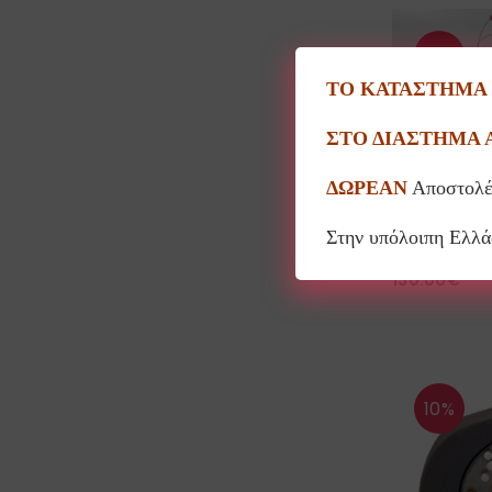
10%
ΤΟ ΚΑΤΑΣΤΗΜΑ Θ
SOL
ΣΤΟ ΔΙΑΣΤΗΜΑ 
ΔΩΡΕΑΝ
Αποστολέ
Στην υπόλοιπη Ελλ
Κεραμικό φωτισ
130.00
€
10%