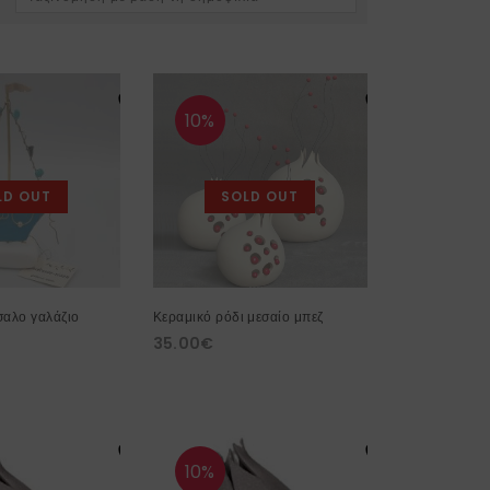
10%
LD OUT
SOLD OUT
σαλο γαλάζιο
Κεραμικό ρόδι μεσαίο μπεζ
35.00
€
10%