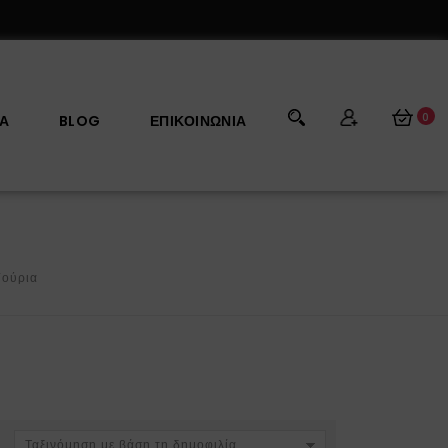
0
ΡΑ
BLOG
ΕΠΙΚΟΙΝΩΝΊΑ
Γούρια
Ταξινόμηση με βάση τη δημοφιλία