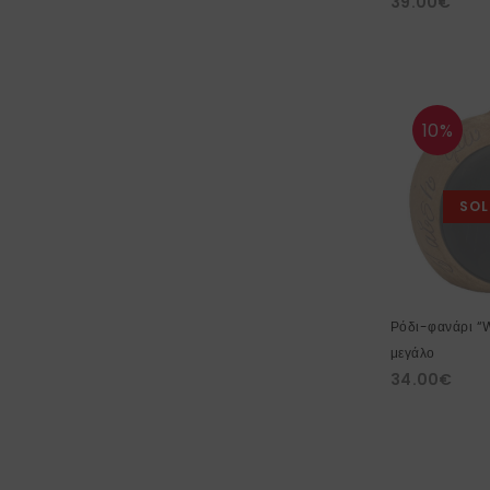
39.00
€
10%
SOL
Ρόδι-φανάρι “
μεγάλο
34.00
€