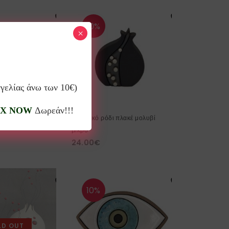
10%
×
LD OUT
γγελίας άνω των 10€)
X NOW
Δωρεάν!!!
 πλακέ γκρι μεγάλο
Κεραμικό ρόδι πλακέ μολυβί
μικρό
24.00
€
10%
LD OUT