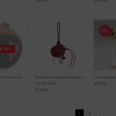
39.00
€
26.00
€
10%
D OUT
Wish you love”
Βελούδινο γούρι/ρόδι κόκκινο 3-
Γούρι τετράφυ
16.00
€
70-151-0397
12.00
€
1
2
→