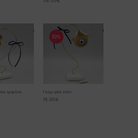
34.00
€
10%
λλο τριφύλλι
Γούρι μάτι σπίτι
19.00
€