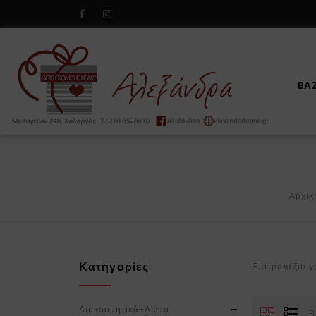
BA
Αρχικ
Κατηγορίες
Επιτραπέζιο γ
Διακοσμητικά-Δώρα
Β