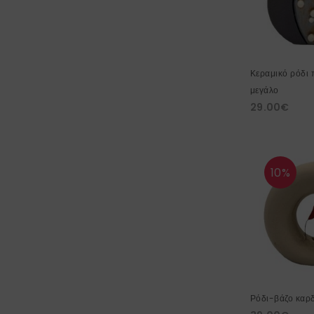
Κεραμικό ρόδι 
μεγάλο
29.00
€
10%
Ρόδι-βάζο καρδ