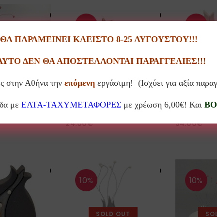
10%
10%
Α ΠΑΡΑΜΕΙΝΕΙ ΚΛΕΙΣΤΟ 8-25 ΑΥΓΟΥΣΤΟΥ!!!
D OUT
SO
ΑΥΤΟ ΔΕΝ ΘΑ ΑΠΟΣΤΕΛΛΟΝΤΑΙ ΠΑΡΑΓΓΕΛΙΕΣ!!!
ς στην Αθήνα την
επόμενη
εργάσιμη! (Ισχύει για αξία παρα
άδα με
ΕΛΤΑ-ΤΑΧΥΜΕΤΑΦΟΡΕΣ
με χρέωση 6,00€! Και
BO
τικό ρόδι μπεζ
Κεραμικό ρόδι πλακέ γκρι μικρό
Κεραμικό ρόδι
24.00
€
34.00
€
10%
10%
SOLD OUT
SO