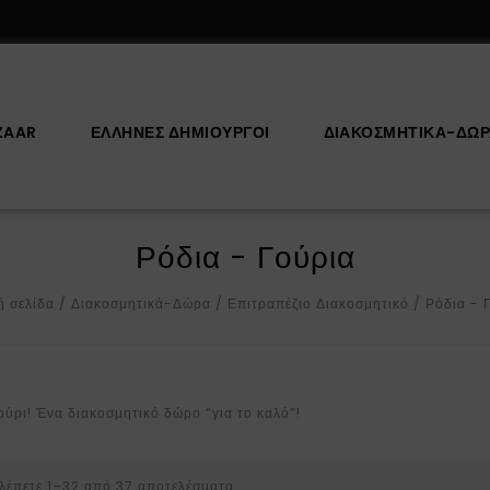
ZAAR
ΕΛΛΗΝΕΣ ΔΗΜΙΟΥΡΓΟΙ
ΔΙΑΚΟΣΜΗΤΙΚΆ-ΔΏ
Ρόδια - Γούρια
ή σελίδα
/
Διακοσμητικά-Δώρα
/
Επιτραπέζιο Διακοσμητικό
/
Ρόδια - 
ούρι! Ένα διακοσμητικό δώρο “για το καλό”!
λέπετε 1–32 από 37 αποτελέσματα