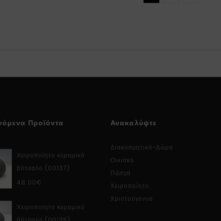
νόμενα Προϊόντα
Ανακαλύψτε
Διακοσμητικά-Δώρα
Χειροποίητο κεραμικό
Οικιακό
βότσαλο (00137)
Πάσχα
48.00
€
Χειροποίητο
Χριστούγεννα
Χειροποίητο κεραμικό
βότσαλο (00135)