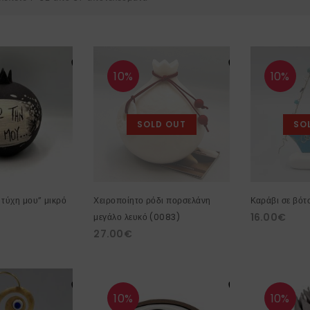
10%
10%
SOLD OUT
SO
 τύχη μου” μικρό
Χειροποίητο ρόδι πορσελάνη
Καράβι σε βότ
16.00
€
μεγάλο λευκό (0083)
27.00
€
10%
10%