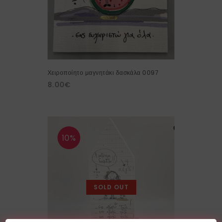
Χειροποίητο μαγνητάκι δασκάλα 0097
8.00
€
10%
SOLD OUT