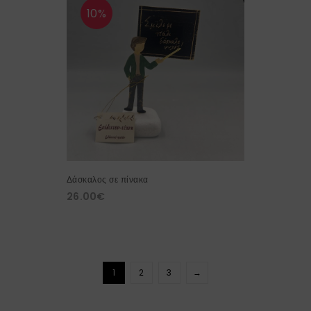
10%
Δάσκαλος σε πίνακα
26.00
€
1
2
3
→