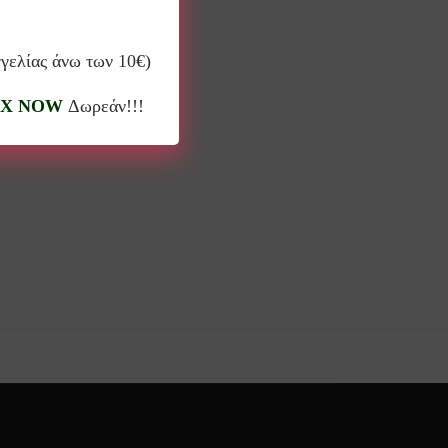
γγελίας άνω των 10€)
-Βάσεις
(10)
X NOW
Δωρεάν!!!