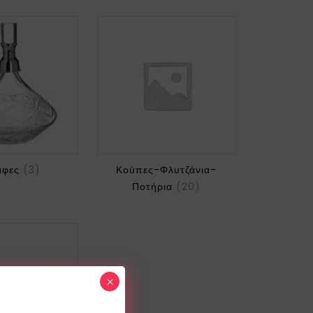
άφες
(3)
Κούπες-Φλυτζάνια-
Ποτήρια
(20)
×