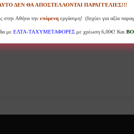
ΑΥΤΟ ΔΕΝ ΘΑ ΑΠΟΣΤΕΛΛΟΝΤΑΙ ΠΑΡΑΓΓΕΛΙΕΣ!!!
ς στην Αθήνα την
επόμενη
εργάσιμη! (Ισχύει για αξία παρα
-Μπωλ
(11)
Πορσελάνη Pip Studio
Σουβέρ
άδα με
ΕΛΤΑ-ΤΑΧΥΜΕΤΑΦΟΡΕΣ
με χρέωση 6,00€! Και
BO
(237)