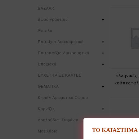
BAZAAR
Δώρο γραφείου
Έπιπλο
Επιτοίχιο Διακοσμητικό
Επιτραπέζιο Διακοσμητικό
Εποχιακά
Ελληνικές 
ΕΥΧΕΤΗΡΙΕΣ ΚΑΡΤΕΣ
κούπες-φλ
ΘΕΜΑΤΙΚΑ
Κεριά- Αρωματικά Χώρου
Κορνίζες
Λουλούδια-Στεφάνια
ΤΟ ΚΑΤΑΣΤΗΜΑ Θ
Μαξιλάρια