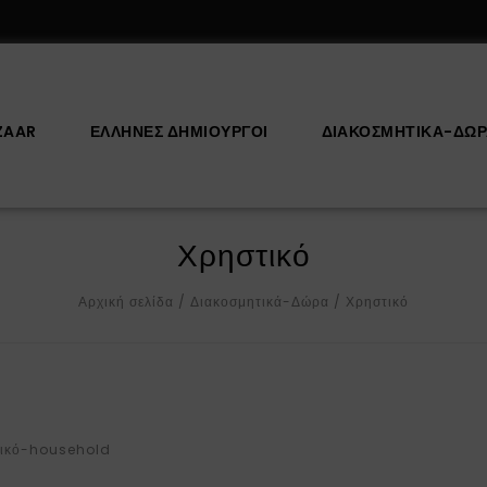
ZAAR
ΕΛΛΗΝΕΣ ΔΗΜΙΟΥΡΓΟΙ
ΔΙΑΚΟΣΜΗΤΙΚΆ-ΔΏ
Χρηστικό
Αρχική σελίδα
/
Διακοσμητικά-Δώρα
/
Χρηστικό
τικό-household