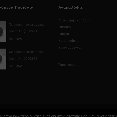
νόμενα Προϊόντα
Ανακαλύψτε
Διακοσμητικά-Δώρα
Χειροποίητο κεραμικό
Οικιακό
βότσαλο (00137)
Πάσχα
48.00
€
Χειροποίητο
Χριστούγεννα
Χειροποίητο κεραμικό
βότσαλο (00135)
Όροι χρήσης
40.00
€
με την καλύτερη δυνατή εμπειρία στον ιστότοπό μας. Εάν συνεχίσετε ν