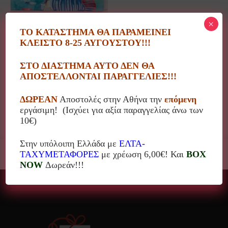
×
ΤΟ ΚΑΤΑΣΤΗΜΑ ΘΑ ΠΑΡΑΜΕΙΝΕΙ
ΚΛΕΙΣΤΟ 8-25 ΑΥΓΟΥΣΤΟΥ!!!
Μάσκες παιδικές
(29)
ΣΤΟ ΔΙΑΣΤΗΜΑ ΑΥΤΟ ΔΕΝ ΘΑ
ΑΠΟΣΤΕΛΛΟΝΤΑΙ ΠΑΡΑΓΓΕΛΙΕΣ!!!
Κατηγορίες
ΔΩΡΕΑΝ
Αποστολές στην Αθήνα την
επόμενη
εργάσιμη! (Ισχύει για αξία παραγγελίας άνω των
10€)
Στην υπόλοιπη Ελλάδα με
ΕΛΤΑ-
ΤΑΧΥΜΕΤΑΦΟΡΕΣ
με χρέωση 6,00€! Και
BOX
NOW
Δωρεάν!!!