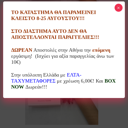
×
ΤΟ ΚΑΤΑΣΤΗΜΑ ΘΑ ΠΑΡΑΜΕΙΝΕΙ
ΚΛΕΙΣΤΟ 8-25 ΑΥΓΟΥΣΤΟΥ!!!
ΒΡΑΧΙΟΛΙ Twisted Χρυσό-Χακί BTWI-GKWS
ΣΤΟ ΔΙΑΣΤΗΜΑ ΑΥΤΟ ΔΕΝ ΘΑ
34.00
€
ΑΠΟΣΤΕΛΛΟΝΤΑΙ ΠΑΡΑΓΓΕΛΙΕΣ!!!
ΔΩΡΕΑΝ
Αποστολές στην Αθήνα την
επόμενη
εργάσιμη! (Ισχύει για αξία παραγγελίας άνω των
10€)
10%
Στην υπόλοιπη Ελλάδα με
ΕΛΤΑ-
ΤΑΧΥΜΕΤΑΦΟΡΕΣ
με χρέωση 6,00€! Και
BOX
NOW
Δωρεάν!!!