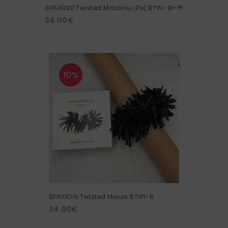
ΒΡΑΧΙΟΛΙ Twisted Μπορντώ-Ροζ BTWI-ΒI-PI
34.00
€
10%
ΒΡΑΧΙΟΛΙ Twisted Μαύρο BTWI-Β
34.00
€