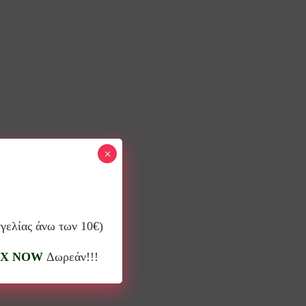
×
γγελίας άνω των 10€)
X NOW
Δωρεάν!!!