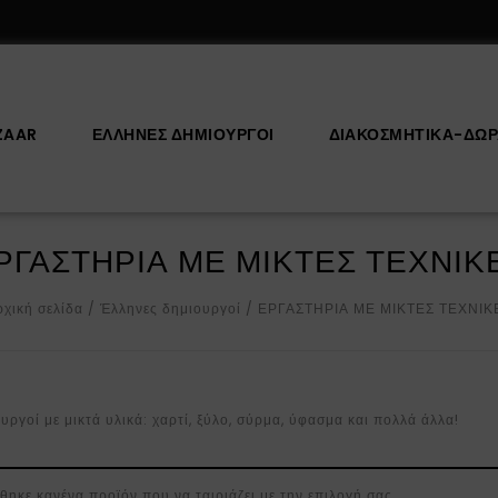
ZAAR
ΕΛΛΗΝΕΣ ΔΗΜΙΟΥΡΓΟΙ
ΔΙΑΚΟΣΜΗΤΙΚΆ-ΔΏ
ΡΓΑΣΤΗΡΙΑ ΜΕ ΜΙΚΤΕΣ ΤΕΧΝΙΚ
ρχική σελίδα
/
Έλληνες δημιουργοί
/
ΕΡΓΑΣΤΗΡΙΑ ΜΕ ΜΙΚΤΕΣ ΤΕΧΝΙΚ
υργοί με μικτά υλικά: χαρτί, ξύλο, σύρμα, ύφασμα και πολλά άλλα!
θηκε κανένα προϊόν που να ταιριάζει με την επιλογή σας.