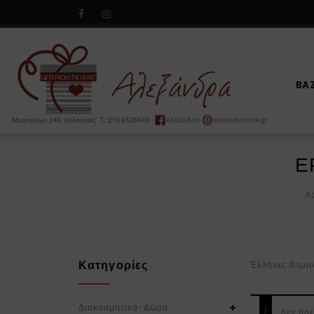
BA
Ε
Α
Κατηγορίες
Έλληνες δημιο
Διακοσμητικά-Δώρα
Δεν βρέ