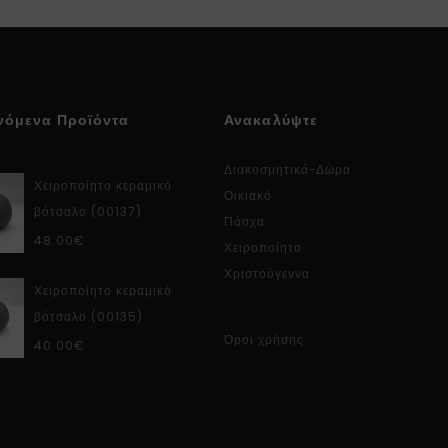
νόμενα Προϊόντα
Ανακαλύψτε
Διακοσμητικά-Δώρα
Χειροποίητο κεραμικό
Οικιακό
βότσαλο (00137)
Πάσχα
48.00
€
Χειροποίητο
Χριστούγεννα
Χειροποίητο κεραμικό
βότσαλο (00135)
Όροι χρήσης
40.00
€