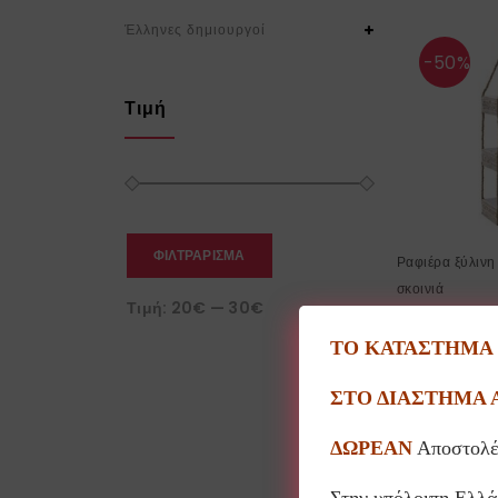
Έλληνες δημιουργοί
-50%
Τιμή
ΦΙΛΤΡΆΡΙΣΜΑ
Ραφιέρα ξύλινη
σκοινιά
Τιμή:
20€
—
30€
19.0
38.00
€
ΤΟ ΚΑΤΑΣΤΗΜΑ Θ
ΣΤΟ ΔΙΑΣΤΗΜΑ 
ΔΩΡΕΑΝ
Αποστολέ