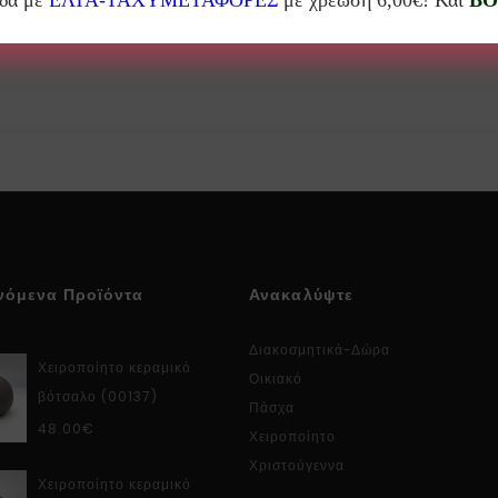
άδα με
ΕΛΤΑ-ΤΑΧΥΜΕΤΑΦΟΡΕΣ
με χρέωση 6,00€! Και
BO
νόμενα Προϊόντα
Ανακαλύψτε
Διακοσμητικά-Δώρα
Χειροποίητο κεραμικό
Οικιακό
βότσαλο (00137)
Πάσχα
48.00
€
Χειροποίητο
Χριστούγεννα
Χειροποίητο κεραμικό