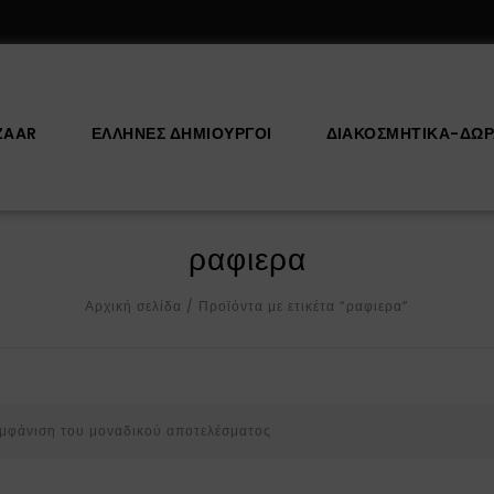
ZAAR
ΕΛΛΗΝΕΣ ΔΗΜΙΟΥΡΓΟΙ
ΔΙΑΚΟΣΜΗΤΙΚΆ-ΔΏ
ραφιερα
Αρχική σελίδα
/
Προϊόντα με ετικέτα “ραφιερα”
μφάνιση του μοναδικού αποτελέσματος