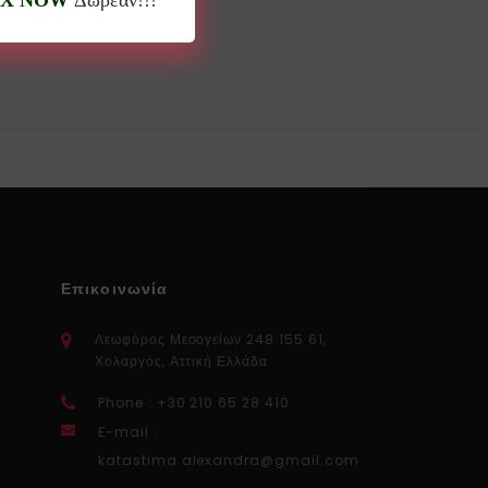
X NOW
Δωρεάν!!!
Επικοινωνία
Λεωφόρος Μεσογείων 248 155 61,
Χολαργός, Αττική Ελλάδα
Phone : +30 210 65 28 410
E-mail :
katastima.alexandra@gmail.com