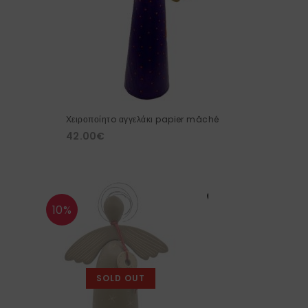
Χειροποίητo αγγελάκι papier mâché
42.00
€
10%
SOLD OUT