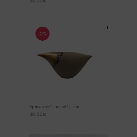
38.00
€
10%
Ορτύκι καφέ-μπρονζέ μικρό
38.00
€