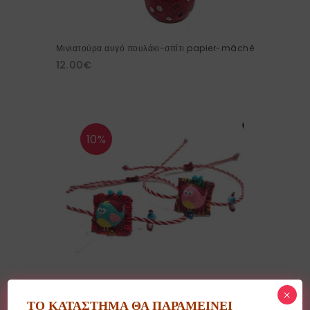
Μινιατούρα αυγό πουλάκι-σπίτι papier-mâchê
12.00
€
10%
×
Υφασμάτινο βραχιόλι-μαρτάκι πουλάκι
ΤΟ ΚΑΤΑΣΤΗΜΑ ΘΑ ΠΑΡΑΜΕΙΝΕΙ