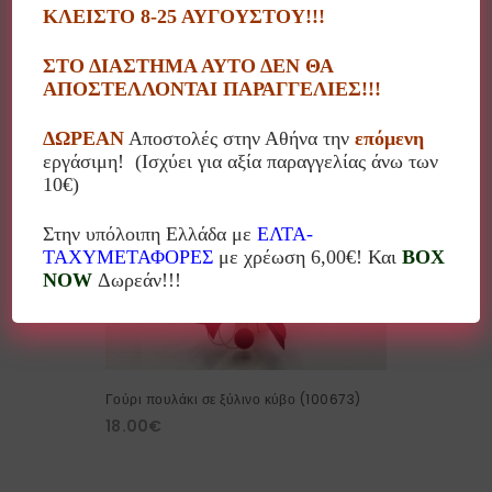
ΚΛΕΙΣΤΟ 8-25 ΑΥΓΟΥΣΤΟΥ!!!
18.00
€
ΣΤΟ ΔΙΑΣΤΗΜΑ ΑΥΤΟ ΔΕΝ ΘΑ
ΑΠΟΣΤΕΛΛΟΝΤΑΙ ΠΑΡΑΓΓΕΛΙΕΣ!!!
10%
ΔΩΡΕΑΝ
Αποστολές στην Αθήνα την
επόμενη
εργάσιμη! (Ισχύει για αξία παραγγελίας άνω των
10€)
Στην υπόλοιπη Ελλάδα με
ΕΛΤΑ-
ΤΑΧΥΜΕΤΑΦΟΡΕΣ
με χρέωση 6,00€! Και
BOX
NOW
Δωρεάν!!!
Γούρι πουλάκι σε ξύλινο κύβο (100673)
18.00
€