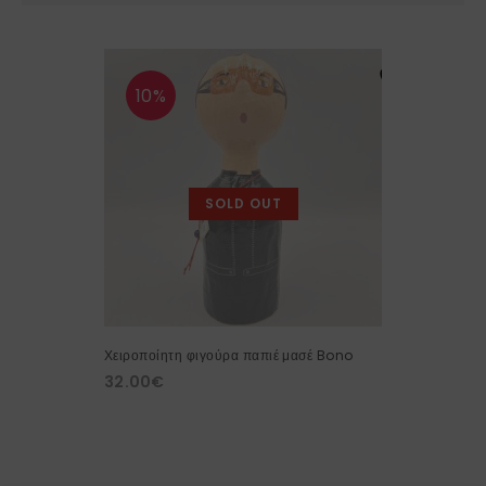
10%
SOLD OUT
Χειροποίητη φιγούρα παπιέ μασέ Bono
32.00
€