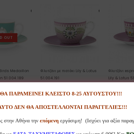
D OUT
 Birds Medaillon
Φλυτζάνι με πιατάκι Lily & Lotus
Φλυτζάνι espr
n 51.004.189
51.004.191
Lily & Lotus 5
22.00
€
16.50
€
Α ΠΑΡΑΜΕΙΝΕΙ ΚΛΕΙΣΤΟ 8-25 ΑΥΓΟΥΣΤΟΥ!!!
ΑΥΤΟ ΔΕΝ ΘΑ ΑΠΟΣΤΕΛΛΟΝΤΑΙ ΠΑΡΑΓΓΕΛΙΕΣ!!!
ς στην Αθήνα την
επόμενη
εργάσιμη! (Ισχύει για αξία παρα