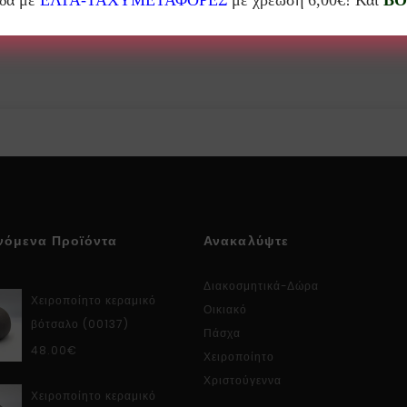
άδα με
ΕΛΤΑ-ΤΑΧΥΜΕΤΑΦΟΡΕΣ
με χρέωση 6,00€! Και
BO
νόμενα Προϊόντα
Ανακαλύψτε
Διακοσμητικά-Δώρα
Χειροποίητο κεραμικό
Οικιακό
βότσαλο (00137)
Πάσχα
48.00
€
Χειροποίητο
Χριστούγεννα
Χειροποίητο κεραμικό