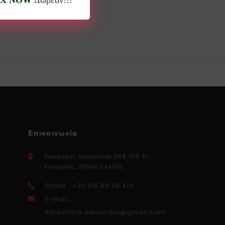
X NOW
Δωρεάν!!!
Επικοινωνία
Λεωφόρος Μεσογείων 248 155 61,
Χολαργός, Αττική Ελλάδα
Phone : +30 210 65 28 410
E-mail :
katastima.alexandra@gmail.com