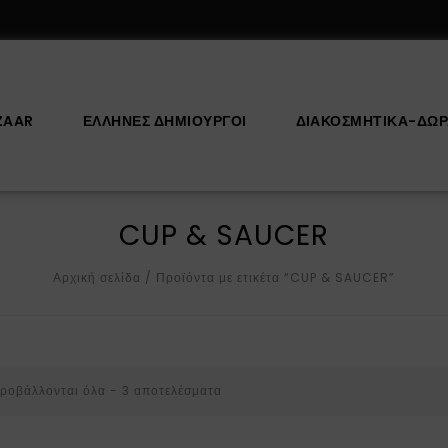
ZAAR
ΕΛΛΗΝΕΣ ΔΗΜΙΟΥΡΓΟΙ
ΔΙΑΚΟΣΜΗΤΙΚΆ-ΔΏ
CUP & SAUCER
Αρχική σελίδα
/
Προϊόντα με ετικέτα “CUP & SAUCER”
ροβάλλονται όλα - 3 αποτελέσματα