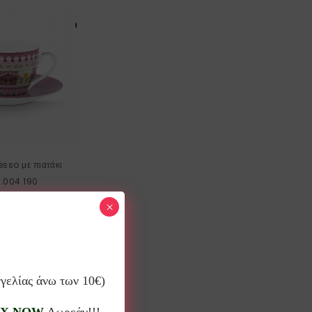
esso με πιατάκι
1.004.190
×
γγελίας άνω των 10€)