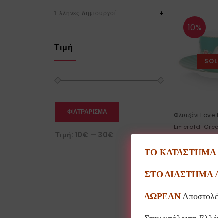
Έλληνες δημιουργοί
10%
Τιμή
SOL
ΦΙΛΤΡΆΡΙΣΜΑ
Φλυτζάνι Love
Emerald-Gree
Τιμή:
10€
—
30€
29.00
€
ΤΟ ΚΑΤΑΣΤΗΜΑ Θ
ΣΤΟ ΔΙΑΣΤΗΜΑ 
ΔΩΡΕΑΝ
Αποστολέ