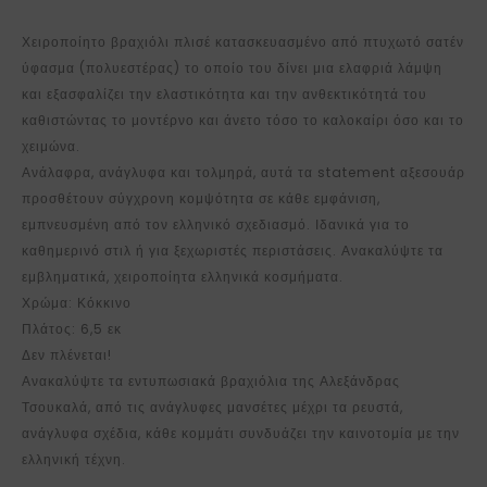
Χειροποίητο βραχιόλι πλισέ κατασκευασμένο από πτυχωτό σατέν
ύφασμα (πολυεστέρας) το οποίο του δίνει μια ελαφριά λάμψη
και εξασφαλίζει την ελαστικότητα και την ανθεκτικότητά του
καθιστώντας το μοντέρνο και άνετο τόσο το καλοκαίρι όσο και το
χειμώνα.
Ανάλαφρα, ανάγλυφα και τολμηρά, αυτά τα statement αξεσουάρ
προσθέτουν σύγχρονη κομψότητα σε κάθε εμφάνιση,
εμπνευσμένη από τον ελληνικό σχεδιασμό. Ιδανικά για το
καθημερινό στιλ ή για ξεχωριστές περιστάσεις. Ανακαλύψτε τα
εμβληματικά, χειροποίητα ελληνικά κοσμήματα.
Χρώμα: Κόκκινο
Πλάτος: 6,5 εκ
Δεν πλένεται!
Ανακαλύψτε τα εντυπωσιακά βραχιόλια της Αλεξάνδρας
Τσουκαλά, από τις ανάγλυφες μανσέτες μέχρι τα ρευστά,
ανάγλυφα σχέδια, κάθε κομμάτι συνδυάζει την καινοτομία με την
ελληνική τέχνη.