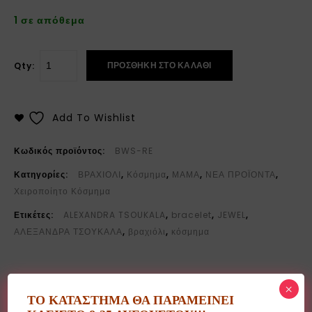
1 σε απόθεμα
ΠΡΟΣΘΉΚΗ ΣΤΟ ΚΑΛΆΘΙ
Qty:
Add To Wishlist
Κωδικός προϊόντος:
BWS-RE
Κατηγορίες:
ΒΡΑΧΙΟΛΙ
,
Κόσμημα
,
ΜΑΜΑ
,
ΝΕΑ ΠΡΟΪΟΝΤΑ
,
Χειροποίητο Κόσμημα
Ετικέτες:
ALEXANDRA TSOUKALA
,
bracelet
,
JEWEL
,
ΑΛΕΞΑΝΔΡΑ ΤΣΟΥΚΑΛΑ
,
βραχιόλι
,
κόσμημα
×
ΤΟ ΚΑΤΑΣΤΗΜΑ ΘΑ ΠΑΡΑΜΕΙΝΕΙ