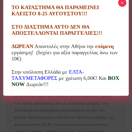
×
ΑΛΕΞΑΝΔΡΑ ΤΣΟΥΚΑΛΑ
,
βραχιόλι
,
κόσμημα
ΤΟ ΚΑΤΑΣΤΗΜΑ ΘΑ ΠΑΡΑΜΕΙΝΕΙ
ΚΛΕΙΣΤΟ 8-25 ΑΥΓΟΥΣΤΟΥ!!!
ΣΤΟ ΔΙΑΣΤΗΜΑ ΑΥΤΟ ΔΕΝ ΘΑ
ΑΠΟΣΤΕΛΛΟΝΤΑΙ ΠΑΡΑΓΓΕΛΙΕΣ!!!
Περιγραφή
ΔΩΡΕΑΝ
Αποστολές στην Αθήνα την
επόμενη
εργάσιμη! (Ισχύει για αξία παραγγελίας άνω των
10€)
Η Αλεξάνδρα Τσουκαλά είναι Ελληνίδα σχεδιάστρια
που από το 1992 δημιουργεί στο ατελιέ της
Στην υπόλοιπη Ελλάδα με
ΕΛΤΑ-
χειροποίητα φωτιστικά, έπιπλα, καλλιτεχνικά
ΤΑΧΥΜΕΤΑΦΟΡΕΣ
με χρέωση 6,00€! Και
BOX
αντικείμενα, κοσμήματα και αξεσουάρ μόδας.
NOW
Δωρεάν!!!
Το ιδιαίτερο έργο της, γνωστό για τη γλυπτική χρήση
του πλισέ υφάσματος και τις ποιητικές φόρμες του,
διατίθεται σε επιλεγμένα καταστήματα σε όλο τον
κόσμο. Αξιοσημείωτο είναι ότι τα αξεσουάρ μόδας της
φιλοξενούνται σε 90 πωλητήρια μεγάλων μουσείων
τέχνης διεθνώς, επιβεβαιώνοντας την παγκόσμια