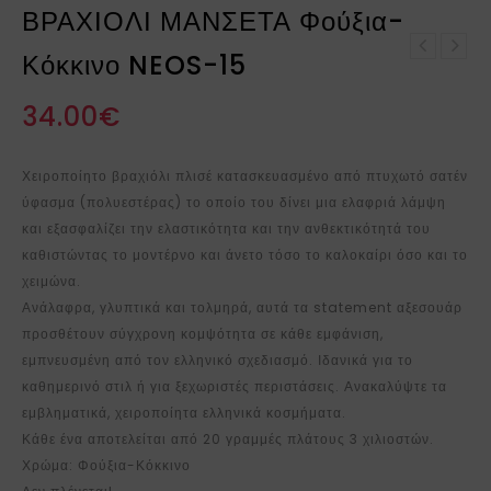
ΒΡΑΧΙΟΛΙ ΜΑΝΣΕΤΑ Φούξια-
ΒΡΑΧΙΟΛΙ ΚΟΧΥΛΙ ΛΑΔΙ
Κόκκινο NEOS-15
ΒΡΑΧΙΟΛΙ ΜΑΝΣΕΤΑ
SH-XA
Χρυσό-Ασημί NEOS-320
34.00
€
Χειροποίητο βραχιόλι πλισέ κατασκευασμένο από πτυχωτό σατέν
ύφασμα (πολυεστέρας) το οποίο του δίνει μια ελαφριά λάμψη
και εξασφαλίζει την ελαστικότητα και την ανθεκτικότητά του
καθιστώντας το μοντέρνο και άνετο τόσο το καλοκαίρι όσο και το
χειμώνα.
Ανάλαφρα, γλυπτικά και τολμηρά, αυτά τα statement αξεσουάρ
προσθέτουν σύγχρονη κομψότητα σε κάθε εμφάνιση,
εμπνευσμένη από τον ελληνικό σχεδιασμό. Ιδανικά για το
καθημερινό στιλ ή για ξεχωριστές περιστάσεις. Ανακαλύψτε τα
εμβληματικά, χειροποίητα ελληνικά κοσμήματα.
Κάθε ένα αποτελείται από 20 γραμμές πλάτους 3 χιλιοστών.
Χρώμα: Φούξια-Κόκκινο