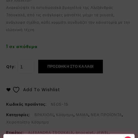
Δεν πλένεται!
Ανακαλύψτε τα εντυπωσιακά βραχιόλια της Αλεξάνδρας
Τσουκαλά, από τις ανάγλυφες μανσέτες μέχρι τα ρευστά,
ανάγλυφα σχέδια, κάθε κομμάτι συνδυάζει την καινοτομία με την
ελληνική τέχνη.
1 σε απόθεμα
ΠΡΟΣΘΉΚΗ ΣΤΟ ΚΑΛΆΘΙ
Qty:
Add To Wishlist
Κωδικός προϊόντος:
NEOS-15
Κατηγορίες:
ΒΡΑΧΙΟΛΙ
,
Κόσμημα
,
ΜΑΜΑ
,
ΝΕΑ ΠΡΟΪΟΝΤΑ
,
Χειροποίητο Κόσμημα
Ετικέτες:
ALEXANDRA TSOUKALA
,
bracelet
,
JEWEL
,