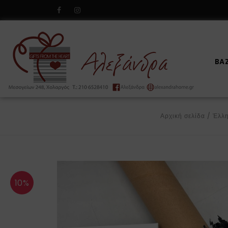
BA
Αρχική σελίδα
/
Έλλη
10%