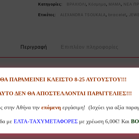
Κατηγορίες:
ΒΡΑΧΙΟΛΙ
,
Κόσμημα
,
ΜΑΜΑ
,
ΝΕΑ Π
Ετικέτες:
ALEXANDRA TSOUKALA
,
bracelet
,
JEWE
Περιγραφή
Επιπλέον πληροφορίες
α που από το 1992 δημιουργεί στο ατελιέ της χειροποίητα φωτιστικά, έ
Α ΠΑΡΑΜΕΙΝΕΙ ΚΛΕΙΣΤΟ 8-25 ΑΥΓΟΥΣΤΟΥ!!!
ρήση του πλισέ υφάσματος και τις ποιητικές φόρμες του, διατίθεται σε 
ΑΥΤΟ ΔΕΝ ΘΑ ΑΠΟΣΤΕΛΛΟΝΤΑΙ ΠΑΡΑΓΓΕΛΙΕΣ!!!
φιλοξενούνται σε 90 πωλητήρια μεγάλων μουσείων τέχνης διεθνώς, επιβ
ς στην Αθήνα την
επόμενη
εργάσιμη! (Ισχύει για αξία παρα
άδα με
ΕΛΤΑ-ΤΑΧΥΜΕΤΑΦΟΡΕΣ
με χρέωση 6,00€! Και
BO