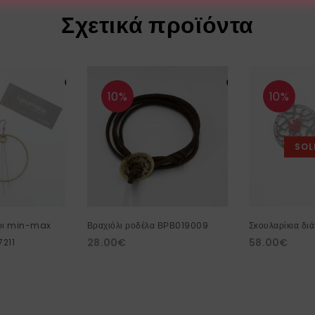
Σχετικά προϊόντα
10%
10%
SOL
λοι min-max
Βραχιόλι ροδέλα ΒΡΒ019009
Σκουλαρίκια δι
28.00
€
58.00
€
7211