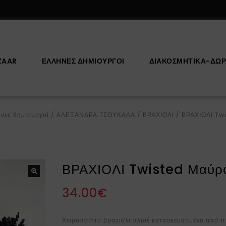
ZAAR
ΕΛΛΗΝΕΣ ΔΗΜΙΟΥΡΓΟΙ
ΔΙΑΚΟΣΜΗΤΙΚΆ-ΔΏ
νες δημιουργοί
/
ΑΛΕΞΑΝΔΡΑ ΤΣΟΥΚΑΛΑ
/
ΒΡΑΧΙΟΛΙ
/
ΒΡΑΧΙΟΛΙ Tw
ΒΡΑΧΙΟΛΙ Twisted Μαύρ
34.00
€
Χειροποίητο βραχιόλι πλισέ κατασκευασμένο από π