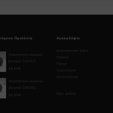
νόμενα Προϊόντα
Ανακαλύψτε
Διακοσμητικά-Δώρα
Χειροποίητο κεραμικό
Οικιακό
βότσαλο (00137)
Πάσχα
48.00
€
Χειροποίητο
Χριστούγεννα
Χειροποίητο κεραμικό
βότσαλο (00135)
Όροι χρήσης
40.00
€