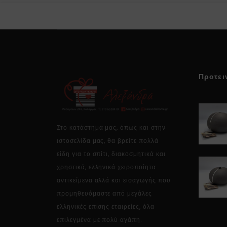
Προτει
Στο κατάστημα μας, όπως και στην
ιστοσελίδα μας, θα βρείτε πολλά
είδη για το σπίτι, διακοσμητικά και
χρηστικά, ελληνικά χειροποίητα
αντικείμενα αλλά και εισαγωγής που
προμηθευόμαστε από μεγάλες
ελληνικές επίσης εταιρείες, όλα
επιλεγμένα με πολύ αγάπη.