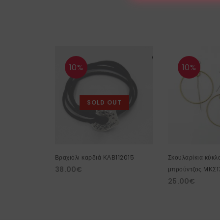
10%
10%
SOLD OUT
Βραχιόλι καρδιά ΚΑΒ112015
Σκουλαρίκια κύκ
38.00
€
μπρούντζος ΜΚΣ1
25.00
€