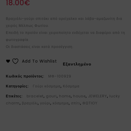
18.00
€
Βραχιόλι-γούρι σπιτάκι από ορείχαλκο και λάβα-αμαζωνίτη δια
χειρός Μέλπως Φωτίου.
Επειδή το προϊόν είναι χειροποίητο ενδέχεται να διαφέρει από τη
φωτογραφία.
Οι διαστάσεις είναι κατά προσέγγιση.
Add To Wishlist
Εξαντλημένο
Κωδικός προϊόντος:
ΜΦ-100929
Κατηγορίες:
Γούρι κόσμημα
,
Κόσμημα
Ετικέτες:
bracelet
,
gouri
,
home
,
house
,
JEWELERY
,
lucky
charm
,
βραχιόλι
,
γούρι
,
κόσμημα
,
σπίτι
,
ΦΩΤΙΟΥ