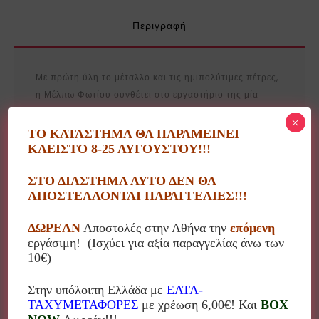
Περιγραφή
Με πρώτη ύλη το μέταλλο και τις ημιπολύτιμες πέτρες,
η Μέλπω Φωτίου συνθέτει στο εργαστήριο της μία
ποικιλία από χειροποίητες συλλογές:
×
ΤΟ ΚΑΤΑΣΤΗΜΑ ΘΑ ΠΑΡΑΜΕΙΝΕΙ
Κοσμήματα από μπρούντζο και αλπακά
ΚΛΕΙΣΤΟ 8-25 ΑΥΓΟΥΣΤΟΥ!!!
Γούρια σε ποικίλα μεγέθη
Διακοσμητικά αντικείμενα
ΣΤΟ ΔΙΑΣΤΗΜΑ ΑΥΤΟ ΔΕΝ ΘΑ
Εποχιακές συλλογές, όπως οι λαμπάδες, σε ποικιλία
ΑΠΟΣΤΕΛΛΟΝΤΑΙ ΠΑΡΑΓΓΕΛΙΕΣ!!!
σχεδίων και χρωμάτων και φυσικά ιδιαίτερα σχέδια
ΔΩΡΕΑΝ
Αποστολές στην Αθήνα την
επόμενη
κατά παραγγελία για ειδικές περιπτώσεις
εργάσιμη! (Ισχύει για αξία παραγγελίας άνω των
(μπομπονιέρα, επιχειρηματικό δώρο κα)
10€)
Στην υπόλοιπη Ελλάδα με
ΕΛΤΑ-
ΤΑΧΥΜΕΤΑΦΟΡΕΣ
με χρέωση 6,00€! Και
BOX