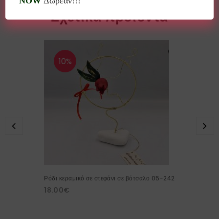
NOW
Δωρεάν!!!
Σχετικά προϊόντα
10%
Ρόδι κεραμικό σε στεφάνι σε βότσαλο 05-242
18.00
€