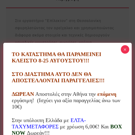
Στο εργαστήριο “Επίλεκτον” στη Θεσσαλονίκη
σφυρηλατώντας τον ορείχαλκο και χρησιμοποιώντας
διάφορα ακόμα στοιχεία και τεχνικές δημιουργούν
μοναδικές μινιατούρες, φιγούρες, γούρια,
×
διακοσμητικά, μπουμπουνιέρες.
ΤΟ ΚΑΤΑΣΤΗΜΑ ΘΑ ΠΑΡΑΜΕΙΝΕΙ
Στη συλλογή του εργαστήριου θα βρείτε πολλά
ΚΛΕΙΣΤΟ 8-25 ΑΥΓΟΥΣΤΟΥ!!!
θεματικά διακοσμητικά αντικείμενα (επαγγέλματα,
χόμπυ, ζώα κτλ) και υπάρχει και η δυνατότητα ειδικών
ΣΤΟ ΔΙΑΣΤΗΜΑ ΑΥΤΟ ΔΕΝ ΘΑ
παραγγελιών!
ΑΠΟΣΤΕΛΛΟΝΤΑΙ ΠΑΡΑΓΓΕΛΙΕΣ!!!
Κάθε αντικείμενο είναι εξ’ολοκλήρου χειροποίητο,
δικαιολογούνται αποκλίσεις από το αντικείμενο της
ΔΩΡΕΑΝ
Αποστολές στην Αθήνα την
επόμενη
εργάσιμη! (Ισχύει για αξία παραγγελίας άνω των
φωτογραφίας αλλά και στις διαστάσεις!
10€)
Στην υπόλοιπη Ελλάδα με
ΕΛΤΑ-
ΤΑΧΥΜΕΤΑΦΟΡΕΣ
με χρέωση 6,00€! Και
BOX
NOW
Δωρεάν!!!