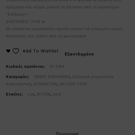
ορείχαλκο και σύρμα χαλκού σε βότσαλο από το εργαστήριο
“Επίλεκτον”.
ΔΙΑΣΤΑΣΕΙΣ: 7Χ19 εκ
Ως απολύτως χειροποίητο προϊόν μπορεί να υπάρχουν μικρές
αποκλίσεις στο σχέδιο από τη φωτογραφία.
Add To Wishlist
Εξαντλημένο
Κωδικός προϊόντος:
01-584
Κατηγορίες:
GREEK SOUVENIRS
,
Ελληνικό χειροποίητο
διακοσμητικό
,
ΕΠΙΛΕΚΤΟΝ
,
ΣΚΥΛΟΣ-ΓΑΤΑ
Ετικέτες:
cat
,
KITTEN
,
γατα
Περιγραφή