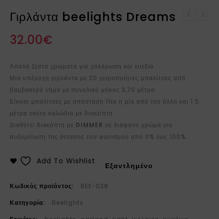
Γιρλάντα beelights Dreams
Γιρλάντα beelights
Χειροποίητο κεραμικό
Blue Jeans
32.00
€
λουλούδι ροζ (0053)
Απαλά ζεστά χρώματα για χαλάρωση και ευεξία.
Μια υπέροχη γιρλάντα με 20 χειροποίητες μπαλίτσες από
βαμβακερό νήμα με συνολικό μήκος 3,70 μέτρα.
Είκοσι μπαλίτσες με απόσταση 11εκ η μία από την άλλη και 1.5
μέτρα σκέτο καλώδιο με διακόπτη.
Διαθέτει διακόπτη με
DIMMER
σε διάφανο χρώμα για
αυξομείωση της έντασης του φωτισμού από 0% έως 100%.
Add To Wishlist
Εξαντλημένο
Κωδικός προϊόντος:
BEE-028
Κατηγορία:
Beelights