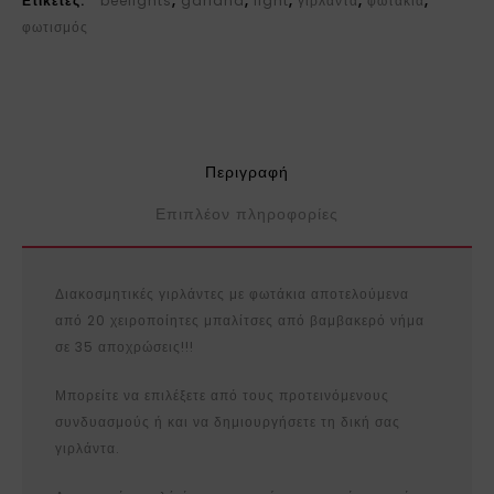
Ετικέτες:
beelights
,
garland
,
light
,
γιρλαντα
,
φωτάκια
,
φωτισμός
Περιγραφή
Επιπλέον πληροφορίες
Διακοσμητικές γιρλάντες με φωτάκια αποτελούμενα
από 20 χειροποίητες μπαλίτσες από βαμβακερό νήμα
σε 35 αποχρώσεις!!!
Μπορείτε να επιλέξετε από τους προτεινόμενους
συνδυασμούς ή και να δημιουργήσετε τη δική σας
γιρλάντα.