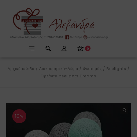
0
Αρχική σελίδα
/
Διακοσμητικά-Δώρα
/
Φωτισμός
/
Beelights
/
Γιρλάντα beelights Dreams
10%