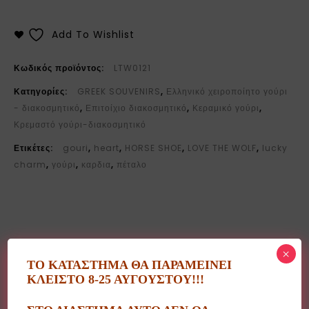
Add To Wishlist
Κωδικός προϊόντος:
LTW0121
Κατηγορίες:
GREEK SOUVENIRS
,
Ελληνικό χειροποίητο γούρι
- διακοσμητικό
,
Επιτοίχιο διακοσμητικό
,
Κεραμικό γούρι
,
Κρεμαστό γούρι-διακοσμητικό
Ετικέτες:
gouri
,
heart
,
HORSE SHOE
,
LOVE THE WOLF
,
lucky
charm
,
γούρι
,
καρδια
,
πέταλο
×
Περιγραφή
ΤΟ ΚΑΤΑΣΤΗΜΑ ΘΑ ΠΑΡΑΜΕΙΝΕΙ
ΚΛΕΙΣΤΟ 8-25 ΑΥΓΟΥΣΤΟΥ!!!
Επιπλέον πληροφορίες