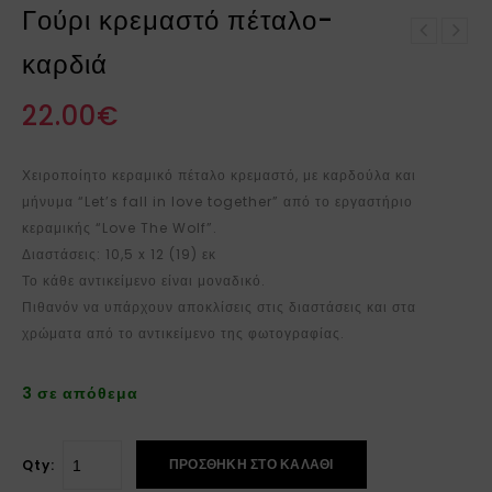
Γούρι κρεμαστό πέταλο-
Γούρι κρεμαστό σπίτι-
καρδιά
Γούρι κρεμαστό ρόδι-
καρδιά 3σχ.
καρδιά
22.00
€
Χειροποίητο κεραμικό πέταλο κρεμαστό, με καρδούλα και
μήνυμα “Let’s fall in love together” από το εργαστήριο
κεραμικής “Love The Wolf”.
Διαστάσεις: 10,5 x 12 (19) εκ
Το κάθε αντικείμενο είναι μοναδικό.
Πιθανόν να υπάρχουν αποκλίσεις στις διαστάσεις και στα
χρώματα από το αντικείμενο της φωτογραφίας.
3 σε απόθεμα
ΠΡΟΣΘΉΚΗ ΣΤΟ ΚΑΛΆΘΙ
Qty: