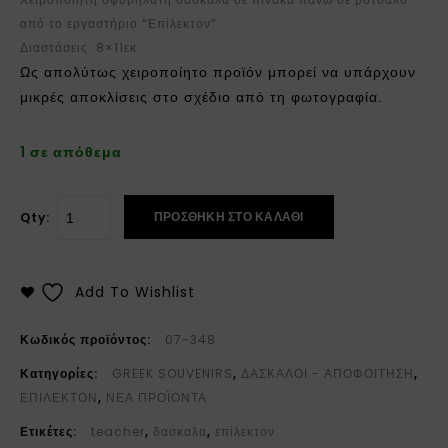
από το εργαστήριο “Επίλεκτον”.
Διαστάσεις: 8×11εκ
Ως απολύτως χειροποίητο προϊόν μπορεί να υπάρχουν
μικρές αποκλίσεις στο σχέδιο από τη φωτογραφία.
1 σε απόθεμα
ΠΡΟΣΘΉΚΗ ΣΤΟ ΚΑΛΆΘΙ
Qty:
Add To Wishlist
Κωδικός προϊόντος:
07-348
Κατηγορίες:
GREEK SOUVENIRS
,
ΔΑΣΚΑΛΟΙ - ΑΠΟΦΟΙΤΗΣΗ
,
ΕΠΙΛΕΚΤΟΝ
,
ΝΕΑ ΠΡΟΪΟΝΤΑ
Ετικέτες:
teacher
,
δασκαλα
,
επίλεκτον