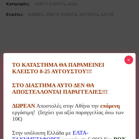
Κατηγορίες:
VENTO EVENTO
,
Δώρο
Ετικέτες:
RABBIT
,
VENTO-EVENTO
,
ΚΟΥΝΕΛΙ
,
ΛΑΓΟΣ
Περιγραφή
×
ΤΟ ΚΑΤΑΣΤΗΜΑ ΘΑ ΠΑΡΑΜΕΙΝΕΙ
ΚΛΕΙΣΤΟ 8-25 ΑΥΓΟΥΣΤΟΥ!!!
Στο εργαστήριο Vento-Evento οι δημιουργίες είναι
ΣΤΟ ΔΙΑΣΤΗΜΑ ΑΥΤΟ ΔΕΝ ΘΑ
ανεξάντλητες και πρωτότυπες!
ΑΠΟΣΤΕΛΛΟΝΤΑΙ ΠΑΡΑΓΓΕΛΙΕΣ!!!
Ποικίλα υλικά όπως ύφασμα, τσόχα, ξύλο, πλεξιγκλάς,
ΔΩΡΕΑΝ
Αποστολές στην Αθήνα την
επόμενη
κορδέλες και άλλα συνθέτουν όμορφα διακοσμητικά
εργάσιμη! (Ισχύει για αξία παραγγελίας άνω των
αλλά και εποχιακά προϊόντα όπως γούρια και
10€)
λαμπάδες!!!
Στην υπόλοιπη Ελλάδα με
ΕΛΤΑ-