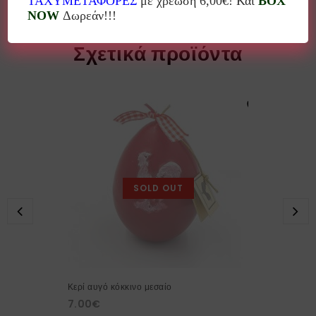
ΤΑΧΥΜΕΤΑΦΟΡΕΣ
με χρέωση 6,00€! Και
BOX
NOW
Δωρεάν!!!
Σχετικά προϊόντα
SOLD OUT
Κερί αυγό κόκκινο μεσαίο
7.00
€