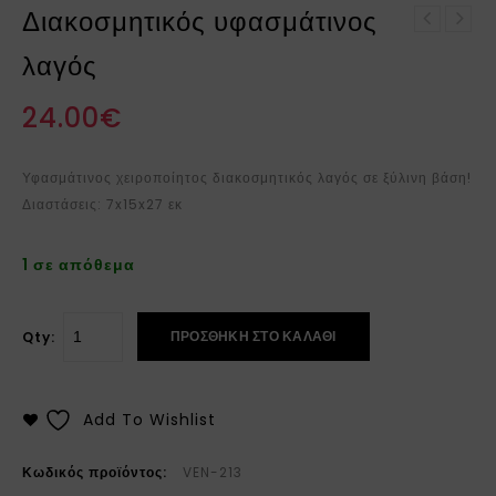
Διακοσμητικός υφασμάτινος
Διακοσμητικός
Ξύλινο διακοσμητικό
υφασμάτινος λαγός
λαγός
αυγό
24.00
€
Υφασμάτινος χειροποίητος διακοσμητικός λαγός σε ξύλινη βάση!
Διαστάσεις: 7x15x27 εκ
1 σε απόθεμα
ΠΡΟΣΘΉΚΗ ΣΤΟ ΚΑΛΆΘΙ
Qty:
Add To Wishlist
Κωδικός προϊόντος:
VEN-213