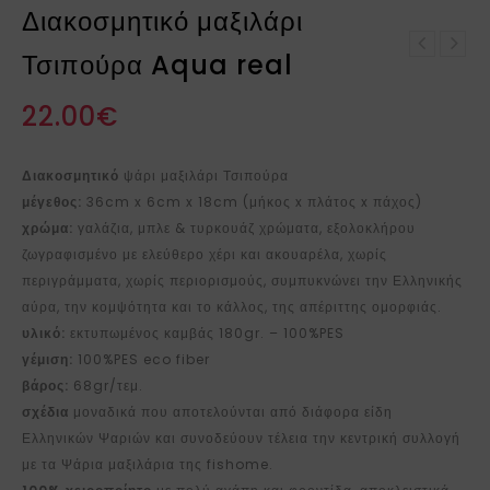
Διακοσμητικό μαξιλάρι
Διακοσμητικό μαξιλάρι
Τσιπούρα Aqua real
Διακοσμητικό μαξιλάρι
Μουρμούρα Aqua real
Λυθρίνι Aqua real
22.00
€
Διακοσμητικό
ψάρι μαξιλάρι Τσιπούρα
μέγεθος:
36cm x 6cm x 18cm (μήκος x πλάτος x πάχος)
χρώμα:
γαλάζια, μπλε & τυρκουάζ χρώματα, εξολοκλήρου
ζωγραφισμένο με ελεύθερο χέρι και ακουαρέλα, χωρίς
περιγράμματα, χωρίς περιορισμούς, συμπυκνώνει την Ελληνικής
αύρα, την κομψότητα και το κάλλος, της απέριττης ομορφιάς.
υλικό:
εκτυπωμένος καμβάς 180gr. – 100%PES
γέμιση:
100%PES eco fiber
βάρος:
68gr/τεμ.
σχέδια
μοναδικά που αποτελούνται από διάφορα είδη
Ελληνικών Ψαριών και συνοδεύουν τέλεια την κεντρική συλλογή
με τα Ψάρια μαξιλάρια της fishome.