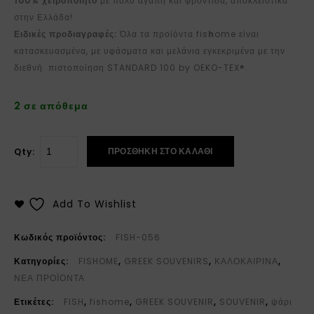
100% χειροποίητο
με πολύ αγάπη και φροντίδα, αποκλειστικά
στην Ελλάδα!
Ειδικές προδιαγραφές:
Όλα τα προϊόντα fis
h
ome είναι
κατασκευασμένα, με υφάσματα και μελάνια εγκεκριμένα με την
διεθνή πιστοποίηση STANDARD 100 by OEKO-TEX®.
2 σε απόθεμα
ΠΡΟΣΘΉΚΗ ΣΤΟ ΚΑΛΆΘΙ
Qty:
Add To Wishlist
Κωδικός προϊόντος:
FISH-056
Κατηγορίες:
FISHOME
,
GREEK SOUVENIRS
,
ΚΑΛΟΚΑΙΡΙΝΑ
,
ΝΕΑ ΠΡΟΪΟΝΤΑ
Ετικέτες:
FISH
,
fishome
,
GREEK SOUVENIR
,
SOUVENIR
,
ψάρι