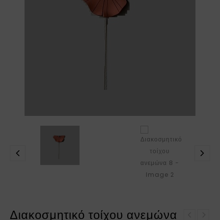
Διακοσμητικό τοίχου ανεμώνα
Επιτραπέζια λάμπα