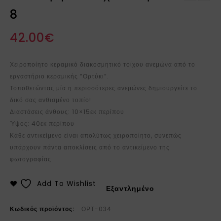
Διακοσμητικό τοίχου
Eiffel 3-15-774-0061
8
ανεμώνα 3
42.00
€
Χειροποίητο κεραμικό διακοσμητικό τοίχου ανεμώνα από το
εργαστήριο κεραμικής “Ορτύκι”.
Τοποθετώντας μία η περισσότερες ανεμώνες δημιουργείτε το
δικό σας ανθισμένο τοπίο!
Διαστάσεις άνθους: 10×15εκ περίπου
Ύψος: 40εκ περίπου
Κάθε αντικείμενο είναι απολύτως χειροποίητο, συνεπώς
υπάρχουν πάντα αποκλίσεις από το αντικείμενο της
φωτογραφίας.
Add To Wishlist
Εξαντλημένο
Κωδικός προϊόντος:
ΟΡΤ-034