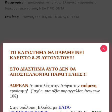
Κατηγορίες:
Διακοσμητικό τοίχου
,
Ελληνικό χειροποίητο
διακοσμητικό τοίχου
,
ΝΕΑ ΠΡΟΪΟΝΤΑ
Ετικέτες:
flower
,
ORTIKI
,
ΑΝΕΜΩΝΑ
,
ΟΡΤΥΚΙ
×
Περιγραφή
ΤΟ ΚΑΤΑΣΤΗΜΑ ΘΑ ΠΑΡΑΜΕΙΝΕΙ
ΚΛΕΙΣΤΟ 8-25 ΑΥΓΟΥΣΤΟΥ!!!
Ο Κώστας Γιανναράς δημιουργεί μέσα από το
ΣΤΟ ΔΙΑΣΤΗΜΑ ΑΥΤΟ ΔΕΝ ΘΑ
ΑΠΟΣΤΕΛΛΟΝΤΑΙ ΠΑΡΑΓΓΕΛΙΕΣ!!!
εργαστήριο κεραμικής “Ορτύκι” υπέροχα έργα
εμπνευσμένα από τη φύση και όχι μόνο!
ΔΩΡΕΑΝ
Αποστολές στην Αθήνα την
επόμενη
Συνδυάζοντας πηλούς σε γήινα χρώματα και τη
εργάσιμη! (Ισχύει για αξία παραγγελίας άνω των
μοναδική του φαντασία δημιουργεί αντικείμενα υψηλής
10€)
αισθητικής, αντικείμενα που μιλάνε στις καρδιές μας.
Στην υπόλοιπη Ελλάδα με
ΕΛΤΑ-