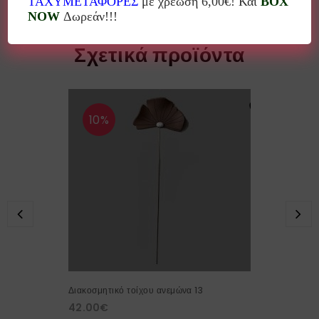
ΤΑΧΥΜΕΤΑΦΟΡΕΣ
με χρέωση 6,00€! Και
BOX
NOW
Δωρεάν!!!
Σχετικά προϊόντα
10%
Διακοσμητικό τοίχου ανεμώνα 13
42.00
€