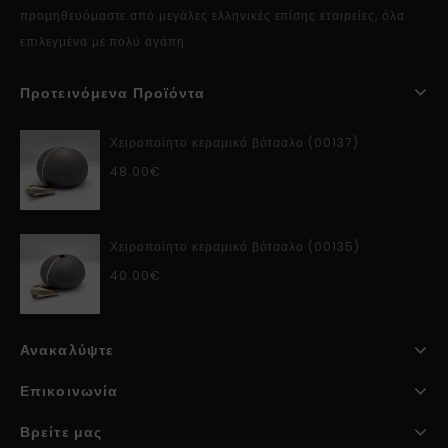
προμηθευόμαστε από μεγάλες ελληνικές επίσης εταιρείες, όλα
επιλεγμένα με πολύ αγάπη.
Προτεινόμενα Προϊόντα
Χειροποίητο κεραμικό βότσαλο (00137)
48.00
€
Χειροποίητο κεραμικό βότσαλο (00135)
40.00
€
Ανακαλύψτε
Επικοινωνία
Βρείτε μας