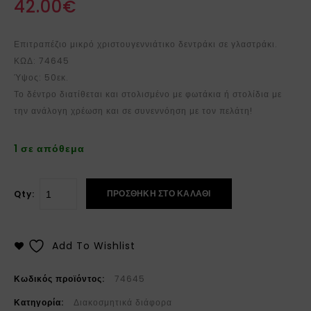
42.00
€
Επιτραπέζιο μικρό χριστουγεννιάτικο δεντράκι σε γλαστράκι.
ΚΩΔ: 74645
Ύψος: 50εκ.
Το δέντρο διατίθεται και στολισμένο με φωτάκια ή στολίδια με
την ανάλογη χρέωση και σε συνεννόηση με τον πελάτη!
1 σε απόθεμα
ΠΡΟΣΘΉΚΗ ΣΤΟ ΚΑΛΆΘΙ
Qty:
Add To Wishlist
Κωδικός προϊόντος:
74645
Κατηγορία:
Διακοσμητικά διάφορα