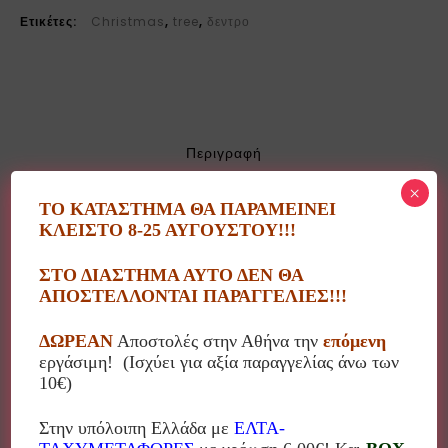
Ετικέτες:
Christmas
,
tree
,
δεντρο
Περιγραφή
×
ΤΟ ΚΑΤΑΣΤΗΜΑ ΘΑ ΠΑΡΑΜΕΙΝΕΙ
Επιτραπέζιο μικρό χριστουγεννιάτικο δεντράκι σε
ΚΛΕΙΣΤΟ 8-25 ΑΥΓΟΥΣΤΟΥ!!!
γλαστράκι.
ΣΤΟ ΔΙΑΣΤΗΜΑ ΑΥΤΟ ΔΕΝ ΘΑ
ΚΩΔ: 74645
ΑΠΟΣΤΕΛΛΟΝΤΑΙ ΠΑΡΑΓΓΕΛΙΕΣ!!!
Ύψος: 50εκ.
ΔΩΡΕΑΝ
Αποστολές στην Αθήνα την
επόμενη
Το δέντρο διατίθεται και στολισμένο με φωτάκια ή
εργάσιμη! (Ισχύει για αξία παραγγελίας άνω των
στολίδια με την ανάλογη χρέωση και σε συνεννόηση με
10€)
τον πελάτη!
Στην υπόλοιπη Ελλάδα με
ΕΛΤΑ-