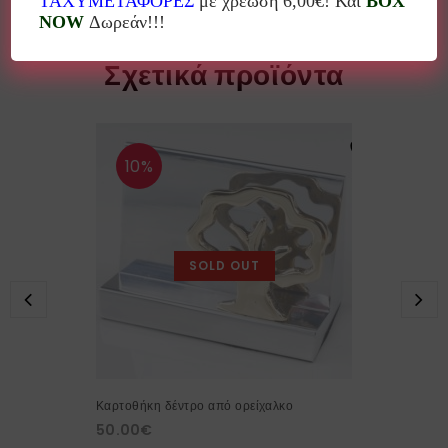
ΤΑΧΥΜΕΤΑΦΟΡΕΣ
με χρέωση 6,00€! Και
BOX
NOW
Δωρεάν!!!
Σχετικά προϊόντα
10%
SOLD OUT
Καρτοθήκη δέντρο από ορείχαλκο
50.00
€