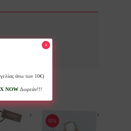
×
γγελίας άνω των 10€)
X NOW
Δωρεάν!!!
10%