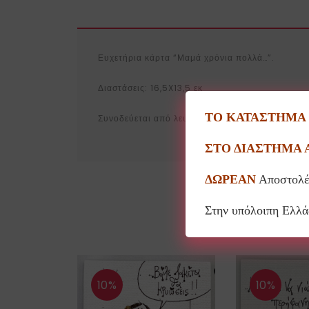
Ευχετήρια κάρτα “Μαμά χρόνια πολλά…”.
Διαστάσεις: 16,5X13,5 εκ
ΤΟ ΚΑΤΑΣΤΗΜΑ Θ
Συνοδεύεται από λευκό φάκελο με γκρί πουά.
ΣΤΟ ΔΙΑΣΤΗΜΑ 
ΔΩΡΕΑΝ
Αποστολέ
Στην υπόλοιπη Ελλ
10%
10%