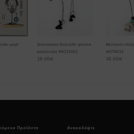
ητάκι μαμά
Σκουλαρίκια δαχτυλίδι-φούντα
Μενταγιόν σπεί
μπρούντζος ΜΚΣ21002
ΑΚΠ18124
28.00
€
35.00
€
νόμενα Προϊόντα
Ανακαλύψτε