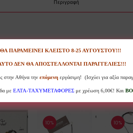
Περιγραφή
Α ΠΑΡΑΜΕΙΝΕΙ ΚΛΕΙΣΤΟ 8-25 ΑΥΓΟΥΣΤΟΥ!!!
ΑΥΤΟ ΔΕΝ ΘΑ ΑΠΟΣΤΕΛΛΟΝΤΑΙ ΠΑΡΑΓΓΕΛΙΕΣ!!!
ς στην Αθήνα την
επόμενη
εργάσιμη! (Ισχύει για αξία παρα
Σχετικά προϊόντα
άδα με
ΕΛΤΑ-ΤΑΧΥΜΕΤΑΦΟΡΕΣ
με χρέωση 6,00€! Και
BO
10%
10%