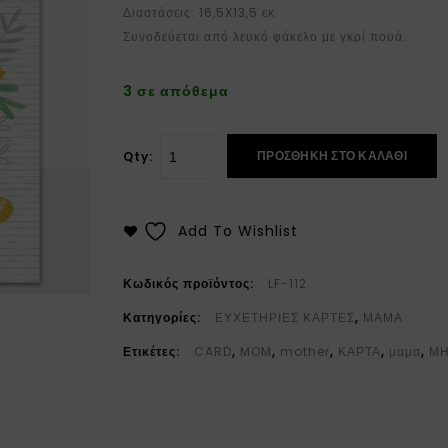
Διαστάσεις: 16,5X13,5 εκ
Συνοδεύεται από λευκό φάκελο με γκρί πουά.
3 σε απόθεμα
ΠΡΟΣΘΉΚΗ ΣΤΟ ΚΑΛΆΘΙ
Qty:
Add To Wishlist
Κωδικός προϊόντος:
LF-112
Κατηγορίες:
ΕΥΧΕΤΗΡΙΕΣ ΚΑΡΤΕΣ
,
ΜΑΜΑ
Ετικέτες:
CARD
,
MOM
,
mother
,
ΚΑΡΤΑ
,
μαμα
,
ΜΗ