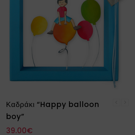
Καδράκι “Happy balloon
Καδράκι κορίτσι
Υφασμάτινο λουλούδι
πεταλούδες
boy”
ορτανσία 3-85-246-0213
39.00
€