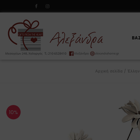
BA
Αρχική σελίδα
/
Έλλην
10%