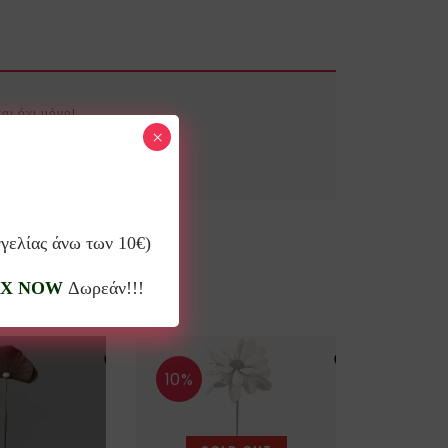
αι όχι μόνο!
×
γγελίας άνω των 10€)
X NOW
Δωρεάν!!!
10%
10%