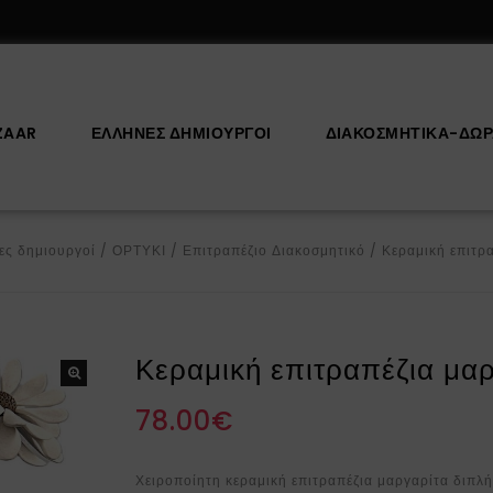
ZAAR
ΕΛΛΗΝΕΣ ΔΗΜΙΟΥΡΓΟΙ
ΔΙΑΚΟΣΜΗΤΙΚΆ-ΔΏ
ες δημιουργοί
/
ΟΡΤΥΚΙ
/
Επιτραπέζιο Διακοσμητικό
/
Κεραμική επιτρ
Κεραμική επιτραπέζια μαρ
78.00
€
Χειροποίητη κεραμική επιτραπέζια μαργαρίτα διπλή