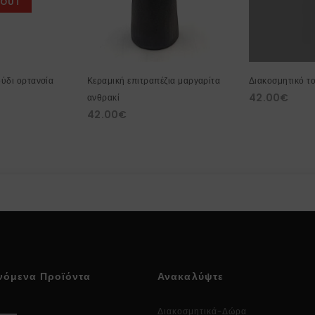
 OUT
ύδι ορτανσία
Κεραμική επιτραπέζια μαργαρίτα
Διακοσμητικό τ
42.00
€
ανθρακί
42.00
€
νόμενα Προϊόντα
Ανακαλύψτε
Διακοσμητικά-Δώρα