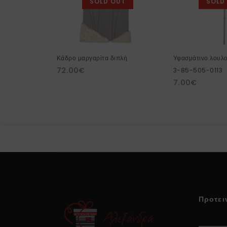
SOLD OUT
SOLD
Κάδρο μαργαρίτα διπλή
Υφασμάτινο λουλο
72.00
€
3-85-505-0113
7.00
€
Προτει