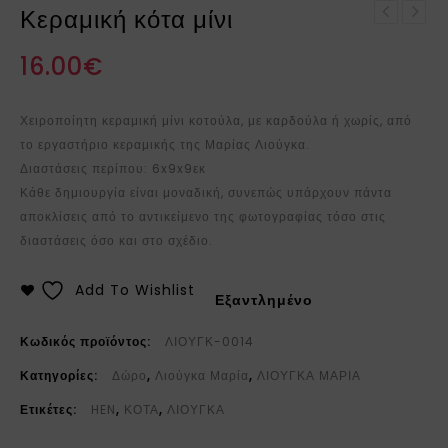
Κεραμική κότα μίνι
Κεραμική κότα εκρού
Κεραμική αγελάδα
φανάρι μικρή με καρδιά
16.00
€
φανάρι
Χειροποίητη κεραμική μίνι κοτούλα, με καρδούλα ή χωρίς, από
το εργαστήριο κεραμικής της Μαρίας Λιούγκα.
Διαστάσεις περίπου: 6x9x9εκ
Κάθε δημιουργία είναι μοναδική, συνεπώς υπάρχουν πάντα
αποκλίσεις από το αντικείμενο της φωτογραφίας τόσο στις
διαστάσεις όσο και στο σχέδιο.
Add To Wishlist
Εξαντλημένο
Κωδικός προϊόντος:
ΛΙΟΥΓΚ-0014
Κατηγορίες:
Δώρο
,
Λιούγκα Μαρία
,
ΛΙΟΥΓΚΑ ΜΑΡΙΑ
Ετικέτες:
HEN
,
ΚΟΤΑ
,
ΛΙΟΥΓΚΑ