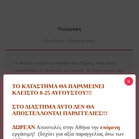
Περιγραφή
Επιπλέον πληροφορίες
Η Μαρία Λιούγκα γεννήθηκε στις Σέρρες. Από μικρή
ανακάλυψε τις ιδιότητες του πηλού. Οι δημιουργίες της
είναι διακοσμητικά αντικείμενα, φανάρια, φωτιστικά,
×
διακοσμητικά τοίχου όλα με το δικό της μοναδικό
ΤΟ ΚΑΤΑΣΤΗΜΑ ΘΑ ΠΑΡΑΜΕΙΝΕΙ
ΚΛΕΙΣΤΟ 8-25 ΑΥΓΟΥΣΤΟΥ!!!
ύφος!
ΣΤΟ ΔΙΑΣΤΗΜΑ ΑΥΤΟ ΔΕΝ ΘΑ
Τελείωσε την σχολή Κεραμικής του ΟΑΕΔ Θεσ/κης το
ΑΠΟΣΤΕΛΛΟΝΤΑΙ ΠΑΡΑΓΓΕΛΙΕΣ!!!
1994.
ΔΩΡΕΑΝ
Αποστολές στην Αθήνα την
επόμενη
Από το 1995 διατηρεί εργαστήριο κεραμικής στις
εργάσιμη! (Ισχύει για αξία παραγγελίας άνω των
Σέρρες.