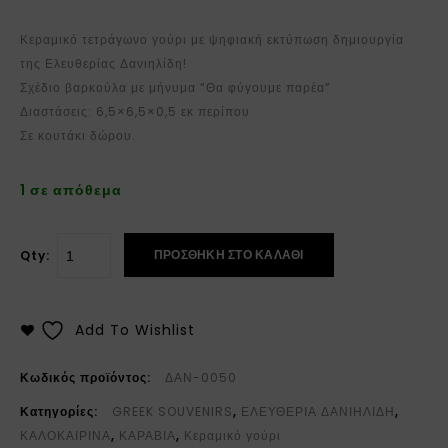
Κεραμικό τετράγωνο γούρι με ψηφιακή εκτύπωση δημιουργία
της Ελευθερίας Δανιηλίδη!
Σχέδιο βαρκούλα με μήνυμα “Θα φύγουμε παρέα”
Διαστάσεις: 6,5×6,5×0,5 εκ περίπου
Σε κουτάκι δώρου.
1 σε απόθεμα
ΠΡΟΣΘΉΚΗ ΣΤΟ ΚΑΛΆΘΙ
Qty:
Add To Wishlist
Κωδικός προϊόντος:
ΔΑΝ-0050
Κατηγορίες:
GREEK SOUVENIRS
,
ΕΛΕΥΘΕΡΙΑ ΔΑΝΙΗΛΙΔΗ
,
ΚΑΛΟΚΑΙΡΙΝΑ
,
ΚΑΡΑΒΙΑ
,
Κεραμικό γούρι