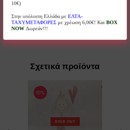
αισθητικής.
10€)
Όλα τα αντικείμενα είναι απολύτως χειροποίητα και
Στην υπόλοιπη Ελλάδα με
ΕΛΤΑ-
πάντα υπάρχουν μικροδιαφορές από το αντικείμενο
ΤΑΧΥΜΕΤΑΦΟΡΕΣ
με χρέωση 6,00€! Και
BOX
της φωτογραφίας!
NOW
Δωρεάν!!!
Σχετικά προϊόντα
10%
SOLD OUT