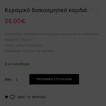
Κεραμικό διακοσμητικό καρδιά
Κεραμικό διακοσμητικό
Κεραμικό διακοσμητικό
καρδιά
26.00
€
ψάρι
Χειροποίητο Κεραμικό διακοσμητικό καρδιά από το εργαστήριο
κεραμικής “Ορτύκι”.
Υλικό: πηλός stoneware.
Διαστάσεις: 11 x 12 x 1 εκ περίπου
2 σε απόθεμα
ΠΡΟΣΘΉΚΗ ΣΤΟ ΚΑΛΆΘΙ
Qty:
Add To Wishlist