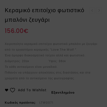
Κεραμικό επιτοίχιο φωτιστικό
Κεραμικό Φανάρι
Κεραμικό επιτοίχιο
ζευγάρι "I wish you"
μπαλόνι ζευγάρι
φωτιστικό Μικρός
Πρίγκιπας
156.00
€
Χειροποίητο κεραμικό επιτοίχιο φωτιστικό μπαλόνι με ζευγάρι
από το εργαστήριο κεραμικής “Love The Wolf “.
Ένα όμορφο διακοσμητικό τοίχου αλλά και φωτιστικό.
Διάμετρος: 20εκ Ύψος: 36εκ
Το κάθε αντικείμενο είναι μοναδικό.
Πιθανόν να υπάρχουν αποκλίσεις στις διαστάσεις και στα
χρώματα από το αντικείμενο της φωτογραφίας.
Add To Wishlist
Εξαντλημένο
Κωδικός προϊόντος:
LTW0071