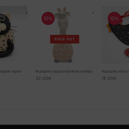
10%
10%
SOLD OUT
ναράκι εκρού
Κεραμική καμηλοπάρδαλη φανάρι
Κεραμική κότα ε
32.00
€
18.00
€