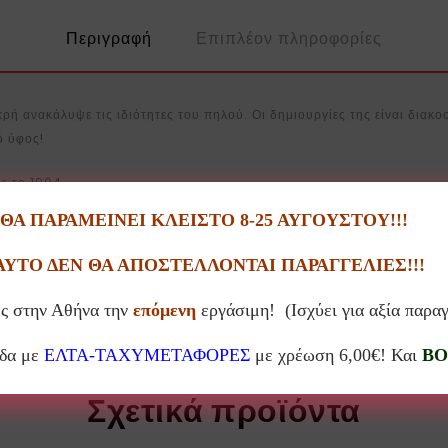
Περιγραφή
Επιπλέον πληροφορίες
ρή ανακάλυψε τις ιδιότητες του πηλού. Οι δημιουργίες της είναι διακοσ
ό ύφος!
ς το 1994.
Α ΠΑΡΑΜΕΙΝΕΙ ΚΛΕΙΣΤΟ 8-25 ΑΥΓΟΥΣΤΟΥ!!!
 Σέρρες.
ΑΥΤΟ ΔΕΝ ΘΑ ΑΠΟΣΤΕΛΛΟΝΤΑΙ ΠΑΡΑΓΓΕΛΙΕΣ!!!
ς σε παιδιά και ενήλικες. Έχει πάρει μέρος σε πολλές ομαδικές εκθέσει
ς στην Αθήνα την
επόμενη
εργάσιμη! (Ισχύει για αξία παρα
άδα με
ΕΛΤΑ-ΤΑΧΥΜΕΤΑΦΟΡΕΣ
με χρέωση 6,00€! Και
BO
Σχετικά προϊόντα