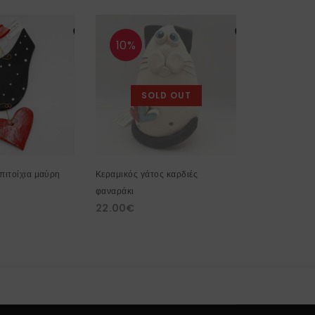
10%
10%
SOLD OUT
πιτοίχια μαύρη
Κεραμικός γάτος καρδιές
Κεραμική κότ
φαναράκι
μικρή μαύρη 
22.00
€
22.00
€