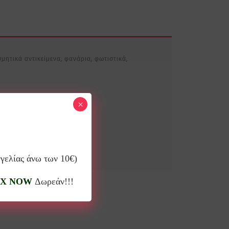
μητικά αντικείμενα, φανάρια, φωτιστικά,
×
ς.
γγελίας άνω των 10€)
X NOW
Δωρεάν!!!