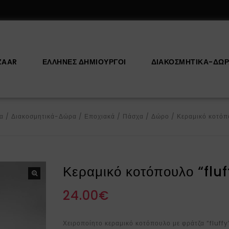
ZAAR
ΕΛΛΗΝΕΣ ΔΗΜΙΟΥΡΓΟΙ
ΔΙΑΚΟΣΜΗΤΙΚΆ-ΔΏ
δα
/
Διακοσμητικά-Δώρα
/
Εποχιακά
/
Πάσχα
/
Δώρο
/
Κεραμικό κοτόπο
Κεραμικό κοτόπουλο “fluf
24.00
€
Χειροποίητο κεραμικό κοτόπουλο με φράτζα “fluffy