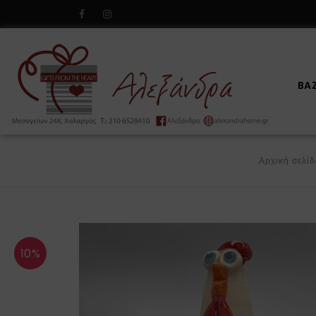
BA
Αρχική σελί
10%