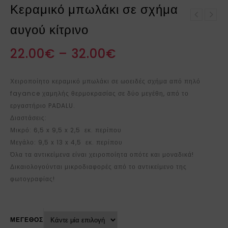
Κεραμικό μπωλάκι σε σχήμα
Κεραμικό μπωλάκι σε
αυγού κίτρινο
Κεραμικό μπωλάκι σε
σχήμα αυγού κόκκινο
σχήμα αυγού βεραμάν
22.00
€
–
32.00
€
Χειροποίητο κεραμικό μπωλάκι σε ωοειδές σχήμα από πηλό
fayance χαμηλής θερμοκρασίας σε δύο μεγέθη, από το
εργαστήριο PADALU.
Διαστάσεις:
Μικρό: 6,5 x 9,5 x 2,5 εκ. περίπου
Μεγάλο: 9,5 x 13 x 4,5 εκ. περίπου
Όλα τα αντικείμενα είναι χειροποίητα οπότε και μοναδικά!
Δικαιολογούνται μικροδιαφορές από το αντικείμενο της
φωτογραφίας!
ΜΕΓΕΘΟΣ