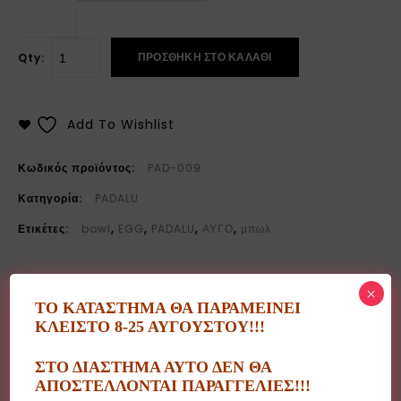
ΠΡΟΣΘΉΚΗ ΣΤΟ ΚΑΛΆΘΙ
Qty:
Add To Wishlist
Κωδικός προϊόντος:
PAD-009
Κατηγορία:
PADALU
Ετικέτες:
bowl
,
EGG
,
PADALU
,
ΑΥΓΟ
,
μπωλ
×
ΤΟ ΚΑΤΑΣΤΗΜΑ ΘΑ ΠΑΡΑΜΕΙΝΕΙ
ΚΛΕΙΣΤΟ 8-25 ΑΥΓΟΥΣΤΟΥ!!!
Περιγραφή
ΣΤΟ ΔΙΑΣΤΗΜΑ ΑΥΤΟ ΔΕΝ ΘΑ
Επιπλέον πληροφορίες
ΑΠΟΣΤΕΛΛΟΝΤΑΙ ΠΑΡΑΓΓΕΛΙΕΣ!!!