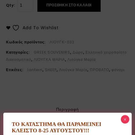
ΠΡΟΣΘΉΚΗ ΣΤΟ ΚΑΛΆΘΙ
Qty:
Add To Wishlist
Κωδικός προϊόντος:
ΛΙΟΥΓΚ-032
Κατηγορίες:
GREEK SOUVENIRS
,
Δώρο
,
Ελληνικό χειροποίητο
διακοσμητικό
,
ΛΙΟΥΓΚΑ ΜΑΡΙΑ
,
Λιούγκα Μαρία
Ετικέτες:
lantern
,
SHEEP
,
Λιούγκα Μαρία
,
ΠΡΟΒΑΤΟ
,
φαναρι
Περιγραφή
×
Επιπλέον πληροφορίες
ΤΟ ΚΑΤΑΣΤΗΜΑ ΘΑ ΠΑΡΑΜΕΙΝΕΙ
ΚΛΕΙΣΤΟ 8-25 ΑΥΓΟΥΣΤΟΥ!!!