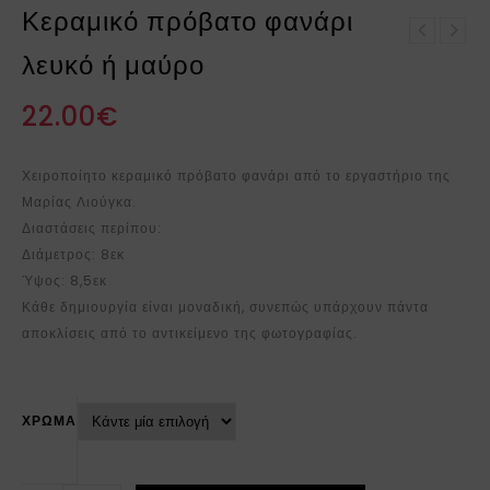
Κεραμικό πρόβατο φανάρι
Κεραμική αγελάδα
λευκό ή μαύρο
Κεραμικό πρόβατο με
φανάρι
πόδια και λουλουδάκι
22.00
€
Χειροποίητο κεραμικό πρόβατο φανάρι από το εργαστήριο της
Μαρίας Λιούγκα.
Διαστάσεις περίπου:
Διάμετρος: 8εκ
Ύψος: 8,5εκ
Κάθε δημιουργία είναι μοναδική, συνεπώς υπάρχουν πάντα
αποκλίσεις από το αντικείμενο της φωτογραφίας.
ΧΡΩΜΑ