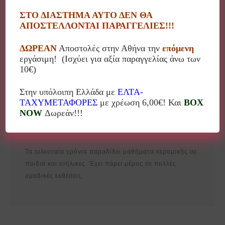
Η Μαρία Λιούγκα γεννήθηκε στις Σέρρες. Από μικρή
ΣΤΟ ΔΙΑΣΤΗΜΑ ΑΥΤΟ ΔΕΝ ΘΑ
ανακάλυψε τις ιδιότητες του πηλού. Οι δημιουργίες της
ΑΠΟΣΤΕΛΛΟΝΤΑΙ ΠΑΡΑΓΓΕΛΙΕΣ!!!
είναι διακοσμητικά αντικείμενα, φανάρια, φωτιστικά,
ΔΩΡΕΑΝ
Αποστολές στην Αθήνα την
επόμενη
διακοσμητικά τοίχου όλα με το δικό της μοναδικό
εργάσιμη! (Ισχύει για αξία παραγγελίας άνω των
ύφος!
10€)
Τελείωσε την σχολή Κεραμικής του ΟΑΕΔ Θεσ/κης το
Στην υπόλοιπη Ελλάδα με
ΕΛΤΑ-
1994.
ΤΑΧΥΜΕΤΑΦΟΡΕΣ
με χρέωση 6,00€! Και
BOX
NOW
Δωρεάν!!!
Από το 1995 διατηρεί εργαστήριο κεραμικής στις
Σέρρες.
Τα τελευταία χρόνια παραδίδει μαθήματα κεραμικής σε
παιδιά και ενήλικες. Έχει πάρει μέρος σε πολλές
ομαδικές εκθέσεις.