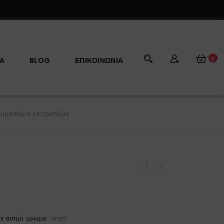
0
ΡΑ
BLOG
ΕΠΙΚΟΙΝΩΝΊΑ
ηροπήγιο επιτραπέζιο
Δίσκος διακοσμητικός
αντικέ
Inart
 σε ασημί χρώμα