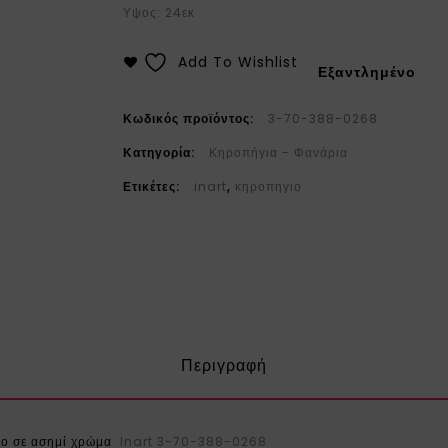
Υψος: 24εκ
Add To Wishlist
Εξαντλημένο
Κωδικός προϊόντος:
3-70-388-0268
Κατηγορία:
Κηροπήγια - Φανάρια
Ετικέτες:
inart
,
κηροπηγιο
Περιγραφή
Inart 3-70-388-0268
ιο σε ασημί χρώμα