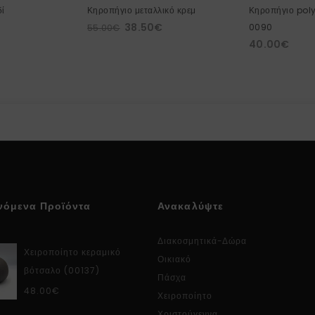
δί
Κηροπήγιο μεταλλικό κρεμ
Κηροπήγιο pol
38.50
€
0090
55.00
€
40.00
€
νόμενα Προϊόντα
Ανακαλύψτε
Διακοσμητικά-Δώρα
Χειροποίητο κεραμικό
Οικιακό
βότσαλο (00137)
Πάσχα
48.00
€
Χειροποίητο
Χριστούγεννα