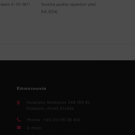
yresin 3-70-197-
Τουλίπα μεγάλη τερακότα-μπεζ
Τουλίπα μεγά
64.00
€
59.00
€
Επικοινωνία
Λεωφόρος Μεσογείων 248 155 61,
Χολαργός, Αττική Ελλάδα
Phone : +30 210 65 28 410
E-mail :