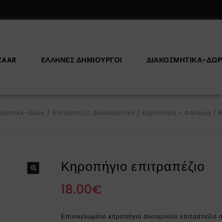
ZAAR
ΕΛΛΗΝΕΣ ΔΗΜΙΟΥΡΓΟΙ
ΔΙΑΚΟΣΜΗΤΙΚΆ-ΔΏ
οσμητικά-Δώρα
/
Επιτραπέζιο Διακοσμητικό
/
Κηροπήγια - Φανάρια
/
Κ
Κηροπήγιο επιτραπέζιο
18.00
€
Επινικελωμένο κηροπήγιο αλουμινίου επιτραπέζιο