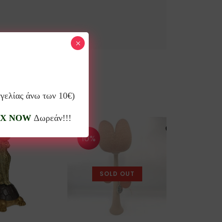
×
γγελίας άνω των 10€)
X NOW
Δωρεάν!!!
10%
10%
SOLD OUT