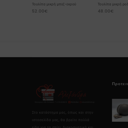
Τουλίπα μικρή μπεζ-εκρού
Τουλίπα μικρή ρο
52.00
€
48.00
€
Προτει
Στο κατάστημα μας, όπως και στην
ιστοσελίδα μας, θα βρείτε πολλά
είδη για το σπίτι, διακοσμητικά και