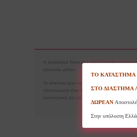
Η Αλεξάνδρα Τσουκαλά είναι Ελληνίδα σχεδιάστρι
αξεσουάρ μόδας.
ΤΟ ΚΑΤΑΣΤΗΜΑ Θ
Το ιδιαίτερο έργο της, γνωστό για τη γλυπτική χ
ΣΤΟ ΔΙΑΣΤΗΜΑ 
Αξιοσημείωτο είναι ότι τα αξεσουάρ μόδας της 
καλλιτεχνική της επιρροή.
ΔΩΡΕΑΝ
Αποστολέ
Στην υπόλοιπη Ελλ