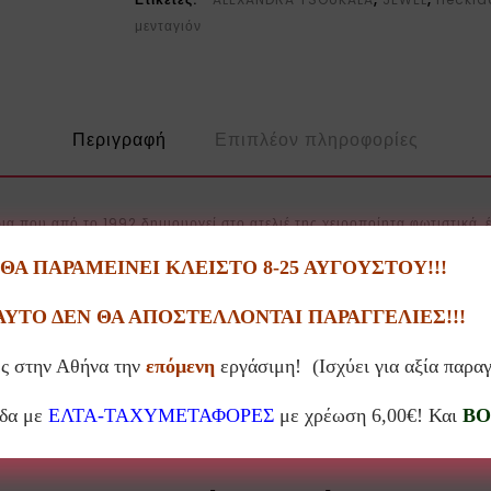
μενταγιόν
Περιγραφή
Επιπλέον πληροφορίες
α που από το 1992 δημιουργεί στο ατελιέ της χειροποίητα φωτιστικά, έ
Α ΠΑΡΑΜΕΙΝΕΙ ΚΛΕΙΣΤΟ 8-25 ΑΥΓΟΥΣΤΟΥ!!!
ρήση του πλισέ υφάσματος και τις ποιητικές φόρμες του, διατίθεται σε 
ΑΥΤΟ ΔΕΝ ΘΑ ΑΠΟΣΤΕΛΛΟΝΤΑΙ ΠΑΡΑΓΓΕΛΙΕΣ!!!
φιλοξενούνται σε 90 πωλητήρια μεγάλων μουσείων τέχνης διεθνώς, επιβ
ς στην Αθήνα την
επόμενη
εργάσιμη! (Ισχύει για αξία παρα
άδα με
ΕΛΤΑ-ΤΑΧΥΜΕΤΑΦΟΡΕΣ
με χρέωση 6,00€! Και
BO