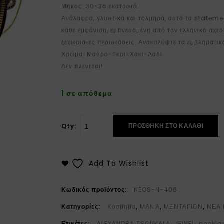
Μήκος: 30-36 εκατοστά.
Ανάλαφρα, γλυπτικά και τολμηρά, αυτά τα statem
κάθε εμφάνιση, εμπνευσμένη από τον ελληνικό σχεδι
ξεχωριστές περιστάσεις. Ανακαλύψτε τα εμβληματι
Χρώμα: Μαύρο-Γκρι-Χακί-Λαδί
Δεν πλένεται!
1 σε απόθεμα
ΠΡΟΣΘΉΚΗ ΣΤΟ ΚΑΛΆΘΙ
Qty:
Add To Wishlist
Κωδικός προϊόντος:
NEOS-N-406
Κατηγορίες:
Κόσμημα
,
ΜΑΜΑ
,
ΜΕΝΤΑΓΙΟΝ
,
ΝΕΑ 
Ετικέτες:
ALEXANDRA TSOUKALA
,
JEWEL
,
neckla