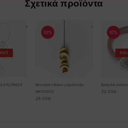
Σχετικά προϊόντα
10%
10%
 OUT
SOL
ιά ΚΑΣ116024
Μενταγιόν δίσκοι μπρούντζος
Βραχιόλι ροδέλ
32.00
€
ΜΚΠ21002
28.00
€