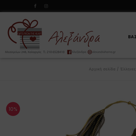
BA
Αρχική σελίδα
/
Έλληνες
10%