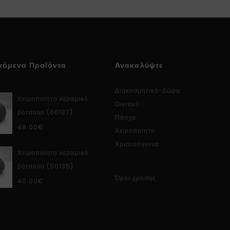
νόμενα Προϊόντα
Ανακαλύψτε
Διακοσμητικά-Δώρα
Χειροποίητο κεραμικό
Οικιακό
βότσαλο (00137)
Πάσχα
48.00
€
Χειροποίητο
Χριστούγεννα
Χειροποίητο κεραμικό
βότσαλο (00135)
Όροι χρήσης
40.00
€