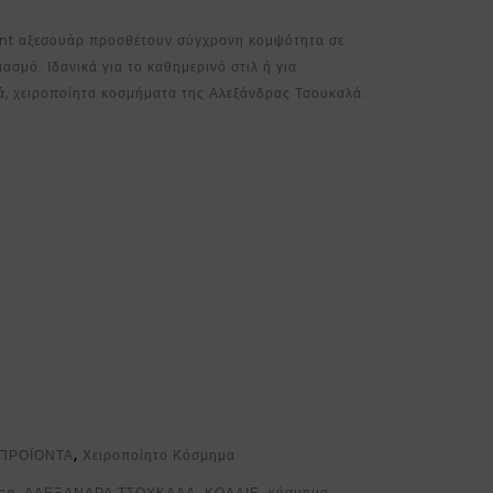
ent αξεσουάρ προσθέτουν σύγχρονη κομψότητα σε
ασμό. Ιδανικά για το καθημερινό στιλ ή για
κά, χειροποίητα κοσμήματα της Αλεξάνδρας Τσουκαλά.
ΠΡΟΪΟΝΤΑ
,
Χειροποίητο Κόσμημα
ce
,
ΑΛΕΞΑΝΔΡΑ ΤΣΟΥΚΑΛΑ
,
ΚΟΛΛΙΕ
,
κόσμημα
,