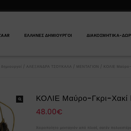
ZAAR
ΕΛΛΗΝΕΣ ΔΗΜΙΟΥΡΓΟΙ
ΔΙΑΚΟΣΜΗΤΙΚΆ-ΔΏ
 δημιουργοί
/
ΑΛΕΞΑΝΔΡΑ ΤΣΟΥΚΑΛΑ
/
ΜΕΝΤΑΓΙΟΝ
/
ΚΟΛΙΕ Μαύρο-
ΚΟΛΙΕ Μαύρο-Γκρι-Χακ
48.00
€
Χειροποίητο μενταγιόν από π
λισέ, σατέν πολυεστέρ