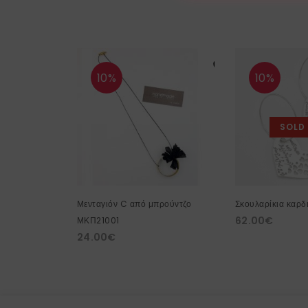
10%
10%
SOLD
Μενταγιόν C από μπρούντζο
Σκουλαρίκια καρδ
62.00
€
ΜΚΠ21001
24.00
€