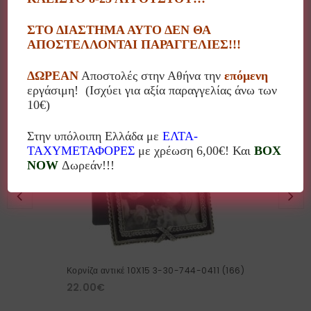
ΣΤΟ ΔΙΑΣΤΗΜΑ ΑΥΤΟ ΔΕΝ ΘΑ
Σχετικά προϊόντα
ΑΠΟΣΤΕΛΛΟΝΤΑΙ ΠΑΡΑΓΓΕΛΙΕΣ!!!
ΔΩΡΕΑΝ
Αποστολές στην Αθήνα την
επόμενη
εργάσιμη! (Ισχύει για αξία παραγγελίας άνω των
10€)
Στην υπόλοιπη Ελλάδα με
ΕΛΤΑ-
ΤΑΧΥΜΕΤΑΦΟΡΕΣ
με χρέωση 6,00€! Και
BOX
NOW
Δωρεάν!!!
Κορνίζα αντικέ 10X15 3-30-744-0411 (166)
22.00
€