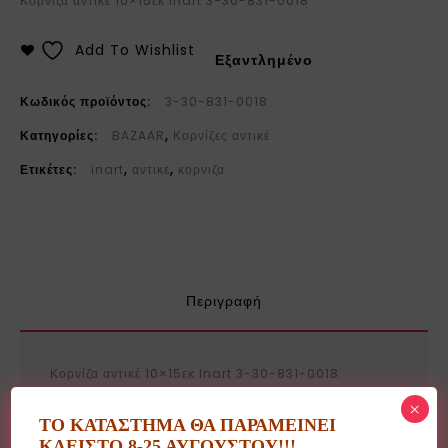
Κορνίζα αντικέ 10×15εκ Inart 3-30-831-0018
Add To Wishlist
Εξαντλημένο
Κωδικός προϊόντος:
3-30-831-0018
Κατηγορίες:
BAZAAR
,
Κορνίζες αντικέ
Ετικέτες:
inart
,
αντικε
,
κορνιζα
Περιγραφή
Κορνίζα αντικέ 10×15εκ Inart 3-30-831-0018
×
ΤΟ ΚΑΤΑΣΤΗΜΑ ΘΑ ΠΑΡΑΜΕΙΝΕΙ
ΚΛΕΙΣΤΟ 8-25 ΑΥΓΟΥΣΤΟΥ!!!