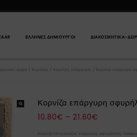
ZAAR
ΕΛΛΗΝΕΣ ΔΗΜΙΟΥΡΓΟΙ
ΔΙΑΚΟΣΜΗΤΙΚΆ-ΔΏ
σμητικά-Δώρα
/
Κορνίζες
/
Κορνίζες επάργυρες
/
Κορνίζα επάργυρη σ
Κορνίζα επάργυρη σφυρή
10.80
€
–
21.60
€
Κορνίζα επιτραπέζια, επάργυρη, σφυρήλατη, λακαρι