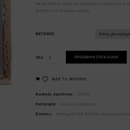
Με βελούδινη πλάτη και στήριγμα για οριζόντια ή κ
Διατίθεται σε διάφορα μεγέθη.
ΜΕΓΕΘΟΣ
ΠΡΟΣΘΉΚΗ ΣΤΟ ΚΑΛΆΘΙ
Qty:
Add To Wishlist
Κωδικός προϊόντος:
23505
Κατηγορία:
Κορνίζες επάργυρες
Ετικέτες:
frame
,
SILVER PLATED
,
επαργυρη
,
κορν