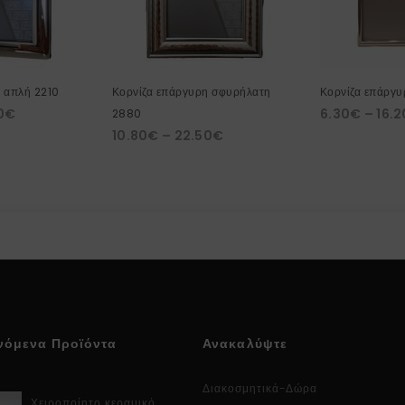
 απλή 2210
Κορνίζα επάργυρη σφυρήλατη
Κορνίζα επάργυ
0
€
6.30
€
–
16.2
2880
10.80
€
–
22.50
€
νόμενα Προϊόντα
Ανακαλύψτε
Διακοσμητικά-Δώρα
Χειροποίητο κεραμικό