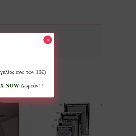
×
γγελίας άνω των 10€)
X NOW
Δωρεάν!!!
10%