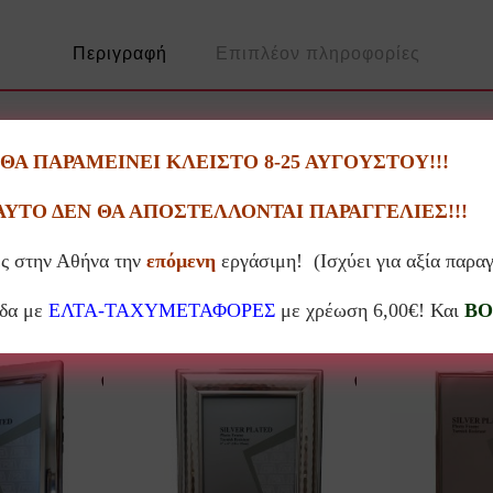
Περιγραφή
Επιπλέον πληροφορίες
α μην μαυρίζει στο πέρασμα του χρόνου, διατίθεται σε διάφορα μεγέθη.
Α ΠΑΡΑΜΕΙΝΕΙ ΚΛΕΙΣΤΟ 8-25 ΑΥΓΟΥΣΤΟΥ!!!
ΑΥΤΟ ΔΕΝ ΘΑ ΑΠΟΣΤΕΛΛΟΝΤΑΙ ΠΑΡΑΓΓΕΛΙΕΣ!!!
ς στην Αθήνα την
επόμενη
εργάσιμη! (Ισχύει για αξία παρα
Σχετικά προϊόντα
άδα με
ΕΛΤΑ-ΤΑΧΥΜΕΤΑΦΟΡΕΣ
με χρέωση 6,00€! Και
BO