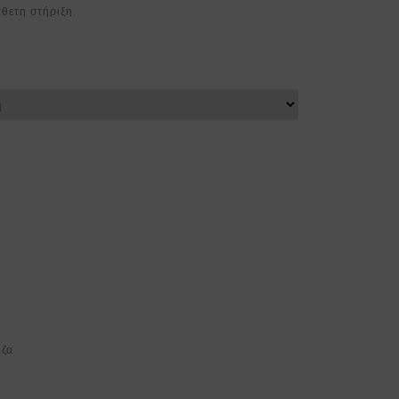
άθετη στήριξη.
ιζα