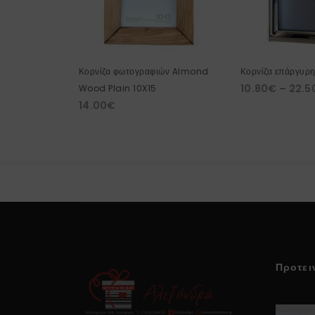
Κορνίζα φωτογραφιών Almond
Κορνίζα επάργυρη
10.80
€
–
22.5
Wood Plain 10X15
14.00
€
Προτει