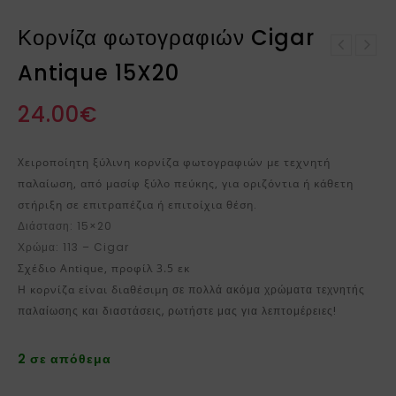
Κορνίζα φωτογραφιών Cigar
Κορνίζα φωτογραφιών
Antique 15X20
Κορνίζα φωτογραφιών
Walnut Brown Antique
Cigar Antique 13X18
15X20
24.00
€
Χειροποίητη ξύλινη κορνίζα φωτογραφιών με τεχνητή
παλαίωση, από μασίφ ξύλο πεύκης, για οριζόντια ή κάθετη
στήριξη σε επιτραπέζια ή επιτοίχια θέση
.
Διάσταση: 15×20
Χρώμα: 113 – Cigar
Σχέδιο Antique, προφίλ 3.5 εκ
Η κορνίζα είναι διαθέσιμη
σε πολλά ακόμα χρώματα τεχνητής
παλαίωσης και διαστάσεις, ρωτήστε μας για λεπτομέρειες!
2 σε απόθεμα