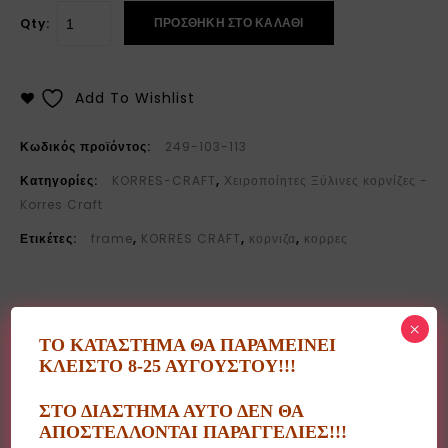
ΠΡΟΣΘΉΚΗ ΣΤΟ ΚΑΛΆΘΙ
Qty:
Add To Wishlist
Κωδικός προϊόντος:
249-103-113
Κατηγορίες:
KORRES-CRAFT
,
Χειροποίητες Ξύλινες κορνίζες -
Korres Craft
Ετικέτες:
frame
,
KORRES CRAFT
,
κορνιζα
,
κορρες
×
ΤΟ ΚΑΤΑΣΤΗΜΑ ΘΑ ΠΑΡΑΜΕΙΝΕΙ
ΚΛΕΙΣΤΟ 8-25 ΑΥΓΟΥΣΤΟΥ!!!
Περιγραφή
ΣΤΟ ΔΙΑΣΤΗΜΑ ΑΥΤΟ ΔΕΝ ΘΑ
ΑΠΟΣΤΕΛΛΟΝΤΑΙ ΠΑΡΑΓΓΕΛΙΕΣ!!!
Ξύλινα προϊόντα τεχνητής παλαίωσης, ελληνικού