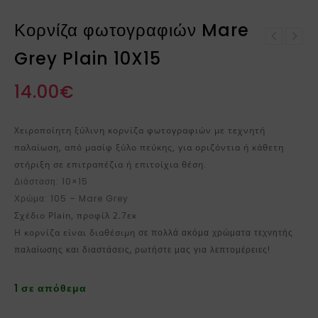
Κορνίζα φωτογραφιών Mare
Κορνίζα φωτογραφιών
Grey Plain 10X15
Κορνίζα φωτογραφιών
Mare Grey Plain 13X18
Taupe Plain 10X15
14.00
€
Χειροποίητη ξύλινη κορνίζα φωτογραφιών με τεχνητή
παλαίωση, από μασίφ ξύλο πεύκης, για οριζόντια ή κάθετη
στήριξη σε επιτραπέζια ή επιτοίχια θέση
.
Διάσταση: 10×15
Χρώμα: 105 – Mare Grey
Σχέδιο Plain, προφίλ 2.7εκ
Η κορνίζα είναι διαθέσιμη
σε πολλά ακόμα χρώματα τεχνητής
παλαίωσης και διαστάσεις, ρωτήστε μας για λεπτομέρειες!
1 σε απόθεμα