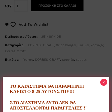
ΠΡΟΣΘΉΚΗ ΣΤΟ ΚΑΛΆΘΙ
Qty:
Add To Wishlist
Κωδικός προϊόντος:
251-101-105
Κατηγορίες:
KORRES-CRAFT
,
Χειροποίητες Ξύλινες κορνίζες -
Korres Craft
Ετικέτες:
frame
,
KORRES CRAFT
,
κορνιζα
,
κορρες
×
ΤΟ ΚΑΤΑΣΤΗΜΑ ΘΑ ΠΑΡΑΜΕΙΝΕΙ
ΚΛΕΙΣΤΟ 8-25 ΑΥΓΟΥΣΤΟΥ!!!
Περιγραφή
ΣΤΟ ΔΙΑΣΤΗΜΑ ΑΥΤΟ ΔΕΝ ΘΑ
ΑΠΟΣΤΕΛΛΟΝΤΑΙ ΠΑΡΑΓΓΕΛΙΕΣ!!!
Ξύλινα προϊόντα τεχνητής παλαίωσης, ελληνικού