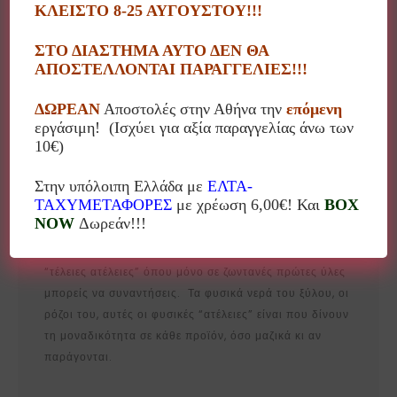
ΚΛΕΙΣΤΟ 8-25 ΑΥΓΟΥΣΤΟΥ!!!
ΣΤΟ ΔΙΑΣΤΗΜΑ ΑΥΤΟ ΔΕΝ ΘΑ
ΑΠΟΣΤΕΛΛΟΝΤΑΙ ΠΑΡΑΓΓΕΛΙΕΣ!!!
Περιγραφή
ΔΩΡΕΑΝ
Αποστολές στην Αθήνα την
επόμενη
εργάσιμη! (Ισχύει για αξία παραγγελίας άνω των
Ξύλινα προϊόντα τεχνητής παλαίωσης, ελληνικού
10€)
σχεδιασμού και παραγωγής.
Στην υπόλοιπη Ελλάδα με
ΕΛΤΑ-
Κορνίζες φωτογραφιών, δίσκοι σερβιρίσματος,
ΤΑΧΥΜΕΤΑΦΟΡΕΣ
με χρέωση 6,00€! Και
BOX
καθρέπτες τοίχου, στεφανοθήκες, κρεμάστρες κλπ.
NOW
Δωρεάν!!!
“Perfect imperfections”: σ’ αυτές τις λέξεις βρίσκεται
η φιλοσοφία των προϊόντων Korres Craft, δηλαδή οι
“τέλειες ατέλειες” όπου μόνο σε ζωντανές πρώτες ύλες
μπορείς να συναντήσεις. Τα φυσικά νερά του ξύλου, οι
ρόζοι του, αυτές οι φυσικές “ατέλειες” είναι που δίνουν
τη μοναδικότητα σε κάθε προϊόν, όσο μαζικά κι αν
παράγονται.