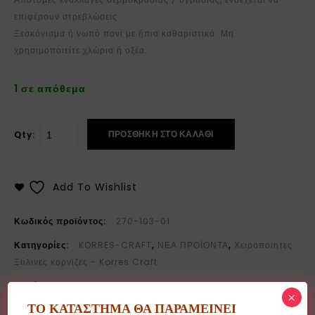
επιφέρουν στρεβλώσεις.
Ξεσκόνισμα ή νωπό πανί με ήπια καθαριστικά. Μη
χρησιμοποιείτε χλώρια ή οξέα.
1 σε απόθεμα
ΠΡΟΣΘΉΚΗ ΣΤΟ ΚΑΛΆΘΙ
Qty:
Add To Wishlist
Κωδικός προϊόντος:
270-103-01
Κατηγορίες:
KORRES-CRAFT
,
ΝΕΑ ΠΡΟΪΟΝΤΑ
,
Χειροποίητες
Ξύλινες κορνίζες - Korres Craft
Ετικέτες:
frame
,
KORRES CRAFT
,
κορνιζα
,
κορρες
×
ΤΟ ΚΑΤΑΣΤΗΜΑ ΘΑ ΠΑΡΑΜΕΙΝΕΙ