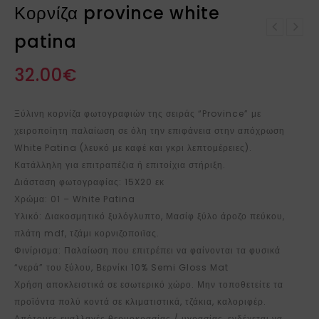
Κορνίζα province white
Κορνίζα province white
patina
Κορνίζα province grey
patina
patina
32.00
€
Ξύλινη κορνίζα φωτογραφιών της σειράς “Province” με
χειροποίητη παλαίωση σε όλη την επιφάνεια στην απόχρωση
White Patina (λευκό με καφέ και γκρι λεπτομέρειες).
Κατάλληλη για επιτραπέζια ή επιτοίχια στήριξη.
Διάσταση φωτογραφίας: 15X20 εκ
Χρώμα: 01 – White Patina
Υλικό: Διακοσμητικό ξυλόγλυπτο, Μασίφ ξύλο άροζο πεύκου,
πλάτη mdf, τζάμι κορνιζοποιϊας.
Φινίρισμα: Παλαίωση που επιτρέπει να φαίνονται τα φυσικά
“νερά” του ξύλου, Βερνίκι 10% Semi Gloss Mat
Χρήση αποκλειστικά σε εσωτερικό χώρο. Μην τοποθετείτε τα
προϊόντα πολύ κοντά σε κλιματιστικά, τζάκια, καλοριφέρ.
Απότομες εναλλαγές θερμοκρασίας / υγρασίας, ενδέχεται να