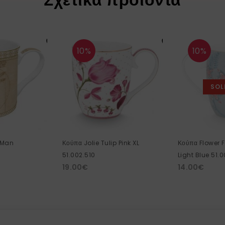
10%
10%
SOL
 Man
Κούπα Jolie Tulip Pink XL
Κούπα Flower F
51.002.510
Light Blue 51.
19.00
€
14.00
€