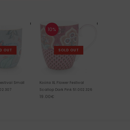
10%
10%
D OUT
SOLD OUT
estival Small
Κούπα XL Flower Festival
Κούπα Chine
002.307
Scallop Dark Pink 51.002.326
51.002.221
19.00
€
15.00
€