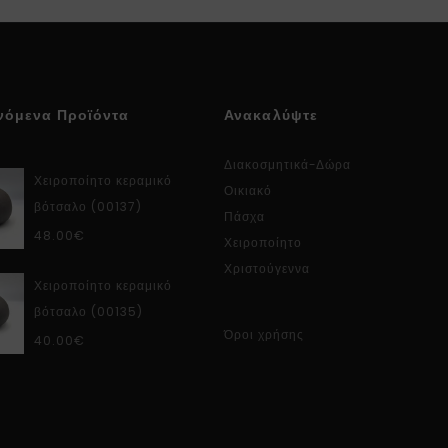
νόμενα Προϊόντα
Ανακαλύψτε
Διακοσμητικά-Δώρα
Χειροποίητο κεραμικό
Οικιακό
βότσαλο (00137)
Πάσχα
48.00
€
Χειροποίητο
Χριστούγεννα
Χειροποίητο κεραμικό
βότσαλο (00135)
Όροι χρήσης
40.00
€