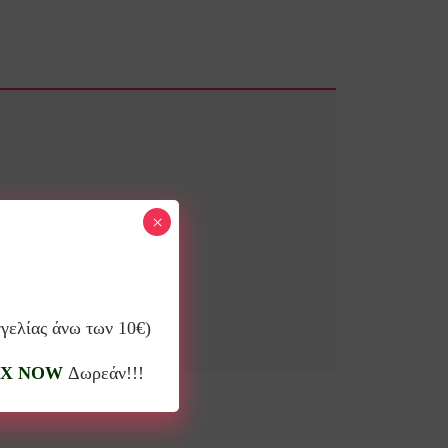
×
γγελίας άνω των 10€)
X NOW
Δωρεάν!!!