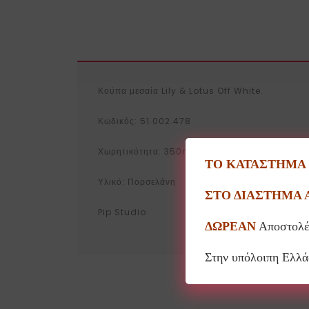
Κούπα μεσαία Lily & Lotus Off White.
Κωδικός: 51.002.478
Χωρητικότητα: 350ml
ΤΟ ΚΑΤΑΣΤΗΜΑ Θ
Υλικό: Πορσελάνη
ΣΤΟ ΔΙΑΣΤΗΜΑ 
Pip Studio
ΔΩΡΕΑΝ
Αποστολέ
Στην υπόλοιπη Ελλ