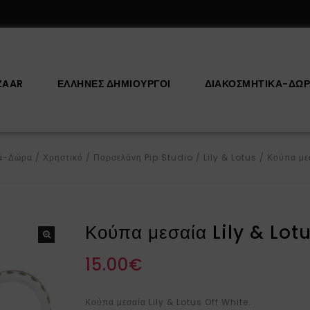
ZAAR
ΕΛΛΗΝΕΣ ΔΗΜΙΟΥΡΓΟΙ
ΔΙΑΚΟΣΜΗΤΙΚΆ-ΔΏ
κά-Δώρα
/
Χρηστικό
/
Πορσελάνη Pip Studio
/
Lily & Lotus
/
Κούπα μεσ
Κούπα μεσαία Lily & Lot
15.00
€
Κούπα μεσαία Lily & Lotus Off White.