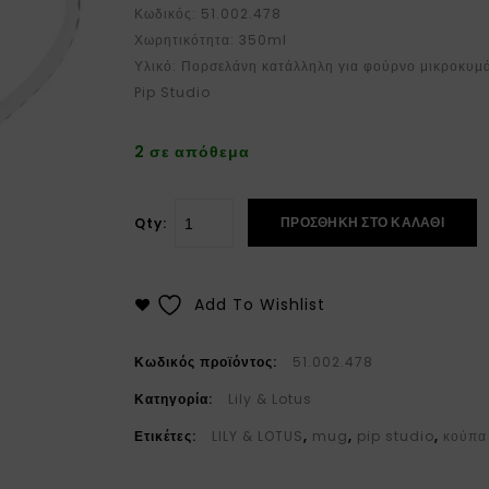
Κωδικός: 51.002.478
Χωρητικότητα: 350ml
Υλικό: Πορσελάνη κατάλληλη για φούρνο μικροκυμά
Pip Studio
2 σε απόθεμα
ΠΡΟΣΘΉΚΗ ΣΤΟ ΚΑΛΆΘΙ
Qty:
Add To Wishlist
Κωδικός προϊόντος:
51.002.478
Κατηγορία:
Lily & Lotus
Ετικέτες:
LILY & LOTUS
,
mug
,
pip studio
,
κούπα