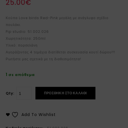
25.00
€
Κούπα Love birds Red-Pink μεγάλη με ανάγλυφο σχέδιο
πουλάκι.
Pip studio: 51.002.026
Χωρητικότητα: 250ml
Υλικό: πορσελάνη
Αγοράζοντας 4 τεμάχια διατίθεται συσκευασία κουτί δώρου!!!
Ρωτήστε μας σχετικά με τη διαθεσιμότητα!
1 σε απόθεμα
ΠΡΟΣΘΉΚΗ ΣΤΟ ΚΑΛΆΘΙ
Qty:
Add To Wishlist