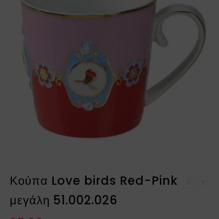
Κούπα Love birds Red-Pink
Πορτοφόλι Suki Green
μεγάλη 51.002.026
Κούπα Love birds
51.273.317
Stripes Red-Pink
μεγάλη 51.002.028