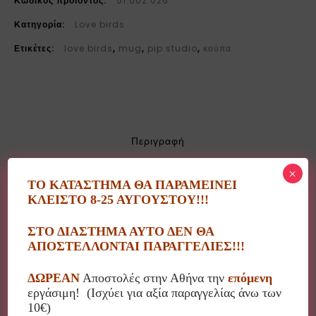
Κωδικός προϊόντος:
51.002.026
Κατηγορία:
Love birds
Ετικέτες:
love birds
,
mug
,
pip studio
,
κούπα
Περιγραφή
×
ΤΟ ΚΑΤΑΣΤΗΜΑ ΘΑ ΠΑΡΑΜΕΙΝΕΙ
Κούπα Love birds Red-Pink μεγάλη με ανάγλυφο
ΚΛΕΙΣΤΟ 8-25 ΑΥΓΟΥΣΤΟΥ!!!
σχέδιο πουλάκι.
ΣΤΟ ΔΙΑΣΤΗΜΑ ΑΥΤΟ ΔΕΝ ΘΑ
Pip studio: 51.002.026
ΑΠΟΣΤΕΛΛΟΝΤΑΙ ΠΑΡΑΓΓΕΛΙΕΣ!!!
Χωρητικότητα: 250ml
ΔΩΡΕΑΝ
Αποστολές στην Αθήνα την
επόμενη
εργάσιμη! (Ισχύει για αξία παραγγελίας άνω των
Υλικό: πορσελάνη
10€)