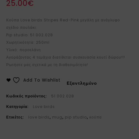
25.00
€
Κούπα Love birds Stripes Red-Pink μεγάλη με ανάγλυφο
σχέδιο πουλάκι.
Pip studio: 51.002.028
Χωρητικότητα: 250ml
Υλικό: πορσελάνη
Αγοράζοντας 4 τεμάχια διατίθεται συσκευασία κουτί δώρου!!!
Ρωτήστε μας σχετικά με τη διαθεσιμότητα!
Add To Wishlist
Εξαντλημένο
Κωδικός προϊόντος:
51.002.028
Κατηγορία:
Love birds
Ετικέτες:
love birds
,
mug
,
pip studio
,
κούπα