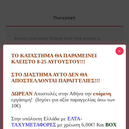
Περιγραφή
Κούπα Love birds Stripes Red-Pink μεγάλη με
ανάγλυφο σχέδιο πουλάκι.
×
ΤΟ ΚΑΤΑΣΤΗΜΑ ΘΑ ΠΑΡΑΜΕΙΝΕΙ
Pip studio: 51.002.028
ΚΛΕΙΣΤΟ 8-25 ΑΥΓΟΥΣΤΟΥ!!!
Χωρητικότητα: 250ml
ΣΤΟ ΔΙΑΣΤΗΜΑ ΑΥΤΟ ΔΕΝ ΘΑ
ΑΠΟΣΤΕΛΛΟΝΤΑΙ ΠΑΡΑΓΓΕΛΙΕΣ!!!
Υλικό: πορσελάνη
ΔΩΡΕΑΝ
Αποστολές στην Αθήνα την
επόμενη
Αγοράζοντας 4 τεμάχια διατίθεται συσκευασία κουτί
εργάσιμη! (Ισχύει για αξία παραγγελίας άνω των
δώρου!!! Ρωτήστε μας σχετικά με τη διαθεσιμότητα!
10€)
Στην υπόλοιπη Ελλάδα με
ΕΛΤΑ-
ΤΑΧΥΜΕΤΑΦΟΡΕΣ
με χρέωση 6,00€! Και
BOX