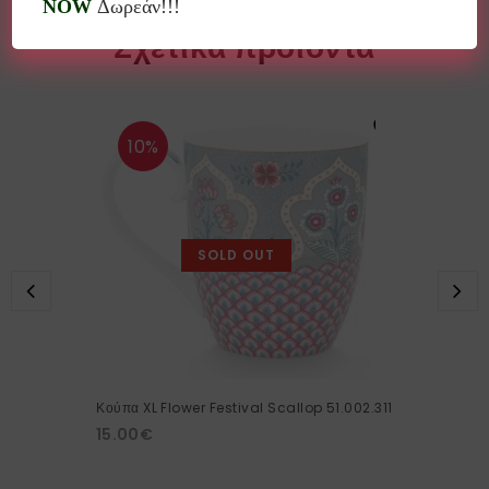
NOW
Δωρεάν!!!
Σχετικά προϊόντα
10%
SOLD OUT
Κούπα XL Flower Festival Scallop 51.002.311
15.00
€