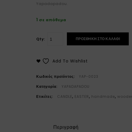
Yapadapadou.
1 σε απόθεμα
ΠΡΟΣΘΉΚΗ ΣΤΟ ΚΑΛΆΘΙ
Qty:
Add To Wishlist
Κωδικός προϊόντος:
YAP-0023
Κατηγορία:
YAPADAPADOU
Ετικέτες:
CANDLE
,
EASTER
,
handmade
,
woode
Περιγραφή