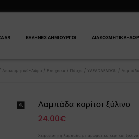
ZAAR
ΕΛΛΗΝΕΣ ΔΗΜΙΟΥΡΓΟΙ
ΔΙΑΚΟΣΜΗΤΙΚΆ-ΔΏ
/
Διακοσμητικά-Δώρα
/
Εποχιακά
/
Πάσχα
/
YAPADAPADOU
/
Λαμπάδα 
Λαμπάδα κορίτσι ξύλινο
24.00
€
Χειροποίητη λαμπάδα με αρωματικό κερί και ξύλινο