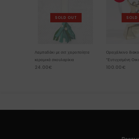
SOLD OUT
SOLD
Λαμπαδάκι με σετ χειροποίητα
Ορειχάλκινο διακ
κεραμικά σκουλαρίκια
“Ευτυχισμένη Οικο
24.00
€
100.00
€
Προτει