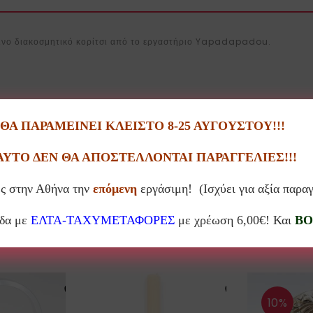
λινο διακοσμητικό κορίτσι από το εργαστήριο Yapadapadou.
Α ΠΑΡΑΜΕΙΝΕΙ ΚΛΕΙΣΤΟ 8-25 ΑΥΓΟΥΣΤΟΥ!!!
ε πιθανόν να υπάρχουν αποκλίσεις από αυτό της φωτογραφίας!
ΑΥΤΟ ΔΕΝ ΘΑ ΑΠΟΣΤΕΛΛΟΝΤΑΙ ΠΑΡΑΓΓΕΛΙΕΣ!!!
ς στην Αθήνα την
επόμενη
εργάσιμη! (Ισχύει για αξία παρα
άδα με
ΕΛΤΑ-ΤΑΧΥΜΕΤΑΦΟΡΕΣ
με χρέωση 6,00€! Και
BO
Σχετικά προϊόντα
10%