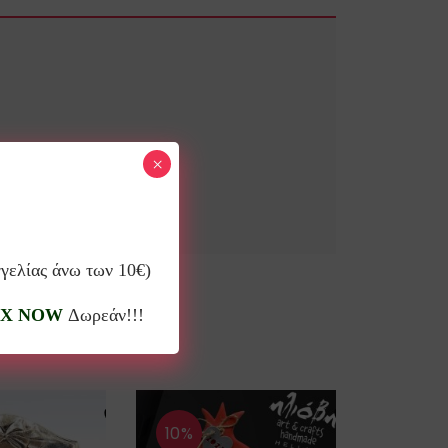
×
γγελίας άνω των 10€)
X NOW
Δωρεάν!!!
10%