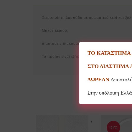
Χειροποίητη λαμπάδα με αρωματικό κερί και ξύ
Μήκος κεριού:
Διαστάσεις διακοσμητικού:
ΤΟ ΚΑΤΑΣΤΗΜΑ Θ
Το προϊόν είναι εξ’ολοκλήρου χειροποίητο οπότ
ΣΤΟ ΔΙΑΣΤΗΜΑ 
ΔΩΡΕΑΝ
Αποστολέ
Στην υπόλοιπη Ελλ
10%