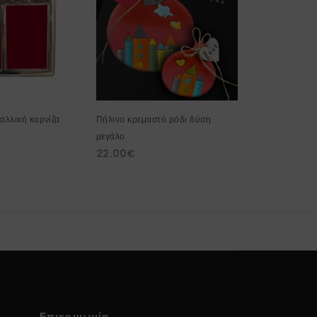
S
αλλική κορνίζα
Πήλινο κρεμαστό ρόδι δύση
Λαμπάδα μπρε
24.00
€
μεγάλο
22.00
€
Επικοινωνία