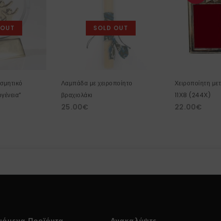
 OUT
SOLD OUT
οσμητικό
Λαμπάδα με χειροποίητο
Χειροποίητη μετ
γένεια”
βραχιολάκι
11Χ8 (244Χ)
25.00
€
22.00
€
νόμενα Προϊόντα
Ανακαλύψτε