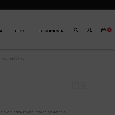
0
ΡΑ
BLOG
ΕΠΙΚΟΙΝΩΝΊΑ
κορίτσι ξύλινο
 διακοσμητικό κορίτσι από το εργαστήριο