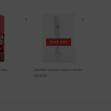
SOLD OUT
S
h Key
Λαμπάδα μπρελόκ ξύλινο τσολιάς
Λαμπάδα χειρ
24.00
€
μπαλόνι
20.00
€