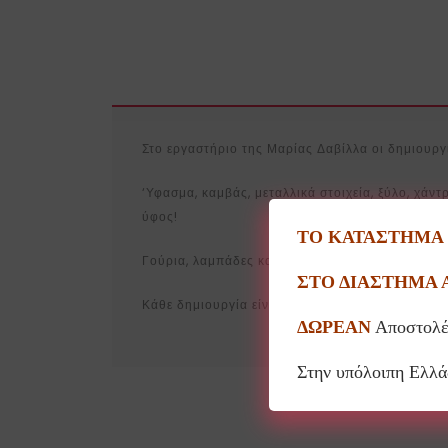
Στο εργαστήριο της Μαρίας Δαβίλλα οι δημιουργί
‘Υφασμα, καμβάς, μεταλλικά στοιχεία, ξύλο, χάντ
ύφος!
ΤΟ ΚΑΤΑΣΤΗΜΑ Θ
Γούρια, λαμπάδες και πρωτότυπες δημιουργίες γι
ΣΤΟ ΔΙΑΣΤΗΜΑ 
Κάθε δημιουργία είναι μοναδική και πιθανόν να
ΔΩΡΕΑΝ
Αποστολέ
Στην υπόλοιπη Ελλ