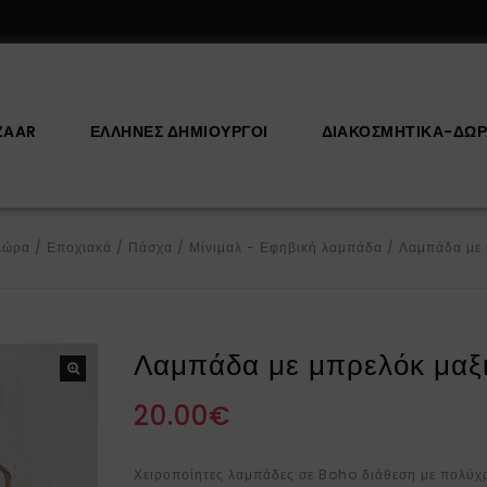
ZAAR
ΕΛΛΗΝΕΣ ΔΗΜΙΟΥΡΓΟΙ
ΔΙΑΚΟΣΜΗΤΙΚΆ-ΔΏ
Δώρα
/
Εποχιακά
/
Πάσχα
/
Μίνιμαλ - Εφηβική λαμπάδα
/
Λαμπάδα με 
Λαμπάδα με μπρελόκ μαξι
20.00
€
Χειροποίητες λαμπάδες σε Boho διάθεση με πολύχ