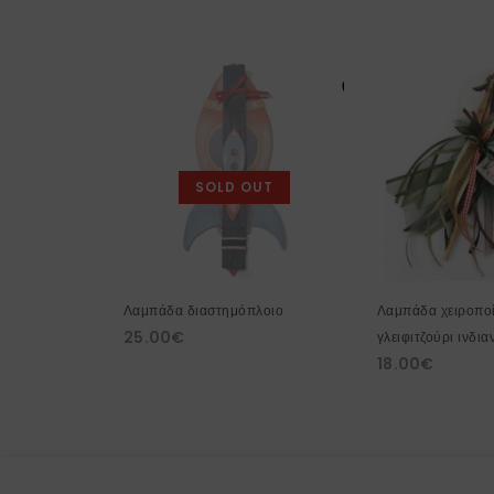
SOLD OUT
Λαμπάδα διαστημόπλοιο
Λαμπάδα χειροπο
25.00
€
γλειφιτζούρι ινδι
18.00
€