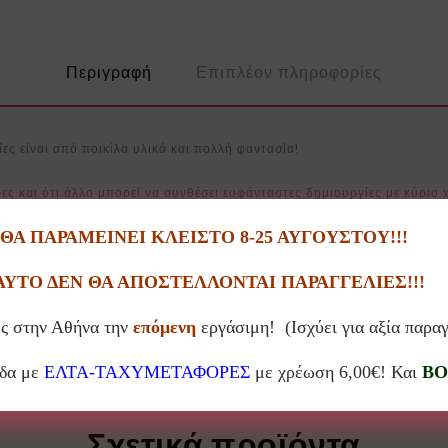
Περιγραφή
Επιπλέον πληροφορίες
ες είναι από ποικίλα υλικά και πολλή φαντασία!
ρες και ότι άλλο μπορεί να συνθέσει ευφάνταστες δημιουργίες με κύριο 
Α ΠΑΡΑΜΕΙΝΕΙ ΚΛΕΙΣΤΟ 8-25 ΑΥΓΟΥΣΤΟΥ!!!
α δώρα με ιδιαίτερο ύφος και στυλ!
ΑΥΤΟ ΔΕΝ ΘΑ ΑΠΟΣΤΕΛΛΟΝΤΑΙ ΠΑΡΑΓΓΕΛΙΕΣ!!!
 υπάρχουν αποκλίσεις από το προϊόν της φωτογραφίας.
ς στην Αθήνα την
επόμενη
εργάσιμη! (Ισχύει για αξία παρα
άδα με
ΕΛΤΑ-ΤΑΧΥΜΕΤΑΦΟΡΕΣ
με χρέωση 6,00€! Και
BO
Σχετικά προϊόντα