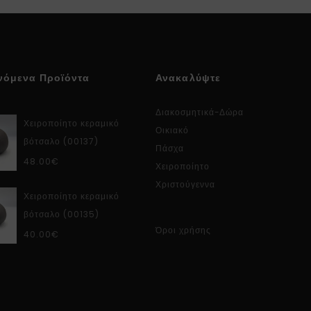
νόμενα Προϊόντα
Ανακαλύψτε
Διακοσμητικά-Δώρα
Χειροποίητο κεραμικό
Οικιακό
βότσαλο (00137)
Πάσχα
48.00
€
Χειροποίητο
Χριστούγεννα
Χειροποίητο κεραμικό
βότσαλο (00135)
Όροι χρήσης
40.00
€