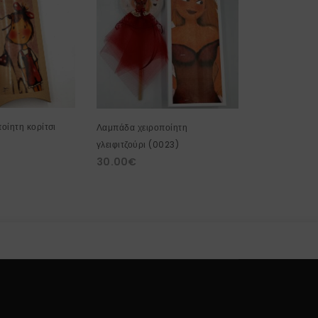
οίητη κορίτσι
Λαμπάδα χειροποίητη
Λαμπάδα χειρ
γλειφιτζούρι (0023)
λαστιχάκι λο
30.00
€
30.00
€