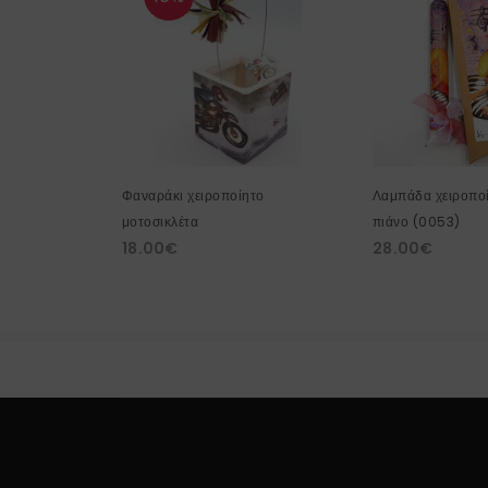
Φαναράκι χειροποίητο
Λαμπάδα χειροποί
μοτοσικλέτα
πιάνο (0053)
18.00
€
28.00
€