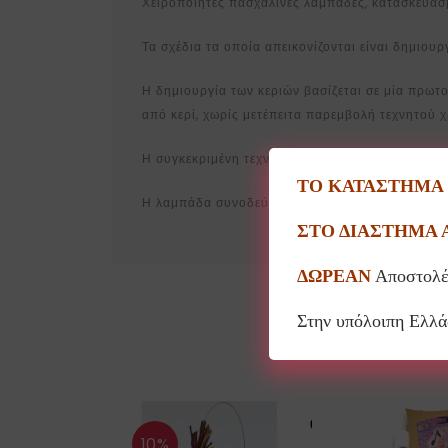
Χειροποίητες πασχαλινές λαμπάδες, κατασκευασ
Τα σχέδια τα οποία απεικονίζονται είναι δημιου
Η δημιουργία των κεριών βασίζεται σε μία πρωτ
από κερί, χωρίς μετέπειτα παρεμβολή τεχνητού 
Η συγκεκριμένη τεχνική έχει σαν αποτέλεσμα τη
ΤΟ ΚΑΤΑΣΤΗΜΑ Θ
Η λαμπάδα συνοδεύεται από συσκευασία με το σ
ΣΤΟ ΔΙΑΣΤΗΜΑ 
ΔΩΡΕΑΝ
Αποστολέ
Στην υπόλοιπη Ελλ
10%