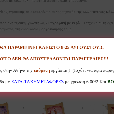
μένες με πολύ καλή ποιότητα πρώτης ύλης (παραφίνη).
ργίες ζωγραφικής σε ακουαρέλα ή άλλης τεχνικής της Κωνσταντίνας Κόλλ
οποριακή τεχνική, γνωστή ως
«Ζωγραφική με κερί»
. Η τεχνική αυτή έχ
χρώματος στη διαδικασία μορφοποίησης τους.
ν ευκρίνεια των λεπτομερειών και την καθαρότητα των χρωμάτων των σχ
Α ΠΑΡΑΜΕΙΝΕΙ ΚΛΕΙΣΤΟ 8-25 ΑΥΓΟΥΣΤΟΥ!!!
χέδιο της λαμπάδας.
ΑΥΤΟ ΔΕΝ ΘΑ ΑΠΟΣΤΕΛΛΟΝΤΑΙ ΠΑΡΑΓΓΕΛΙΕΣ!!!
ς στην Αθήνα την
επόμενη
εργάσιμη! (Ισχύει για αξία παρα
άδα με
ΕΛΤΑ-ΤΑΧΥΜΕΤΑΦΟΡΕΣ
με χρέωση 6,00€! Και
BO
Σχετικά προϊόντα