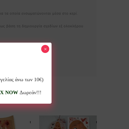
ια τα οποία ενσωματώνονται μέσα στο κερί.
ει ως βάση τη δημιουργία σχεδίων εξ ολοκλήρου
εδίων.
×
γγελίας άνω των 10€)
X NOW
Δωρεάν!!!