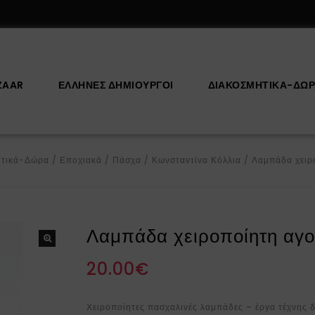
ZAAR
ΕΛΛΗΝΕΣ ΔΗΜΙΟΥΡΓΟΙ
ΔΙΑΚΟΣΜΗΤΙΚΆ-ΔΏ
ητικά-Δώρα
/
Εποχιακά
/
Πάσχα
/
Κωνσταντίνα Κόλλια
/
Λαμπάδα χειρ
Λαμπάδα χειροποίητη αγ
20.00
€
Χειροποίητες πασχαλινές λαμπάδες – έργα τέχνης δ