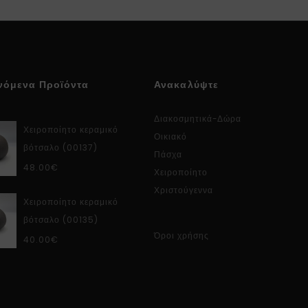
νόμενα Προϊόντα
Ανακαλύψτε
Διακοσμητικά-Δώρα
Χειροποίητο κεραμικό
Οικιακό
βότσαλο (00137)
Πάσχα
48.00
€
Χειροποίητο
Χριστούγεννα
Χειροποίητο κεραμικό
βότσαλο (00135)
Όροι χρήσης
40.00
€