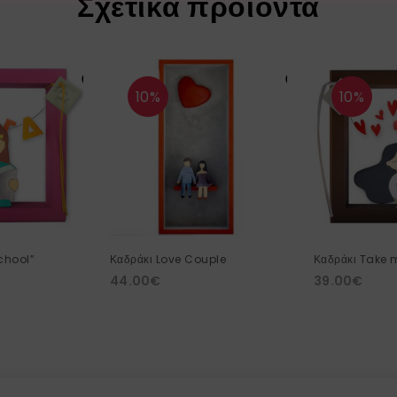
Σχετικά προϊόντα
10%
10%
school”
Καδράκι Love Couple
Καδράκι Take 
44.00
€
39.00
€