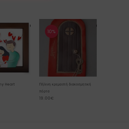
10%
10%
S
my Heart
Πήλινη κρεμαστή διακοσμητική
Παπαρούνα πή
18.00
€
πόρτα
19.00
€