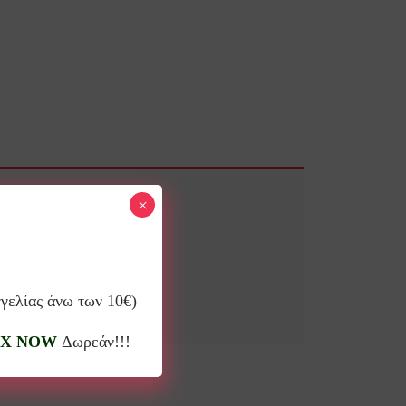
×
γγελίας άνω των 10€)
X NOW
Δωρεάν!!!