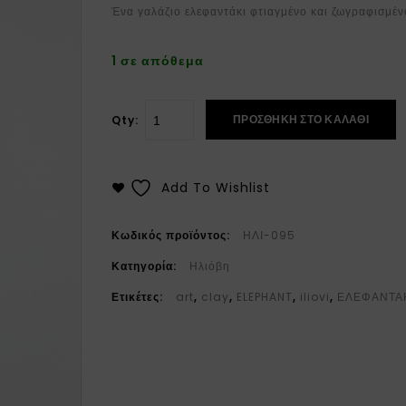
Ένα γαλάζιο ελεφαντάκι φτιαγμένο και ζωγραφισμέν
1 σε απόθεμα
ΠΡΟΣΘΉΚΗ ΣΤΟ ΚΑΛΆΘΙ
Qty:
Add To Wishlist
Κωδικός προϊόντος:
ΗΛΙ-095
Κατηγορία:
Ηλιόβη
Ετικέτες:
art
,
clay
,
ELEPHANT
,
iliovi
,
ΕΛΕΦΑΝΤΑ