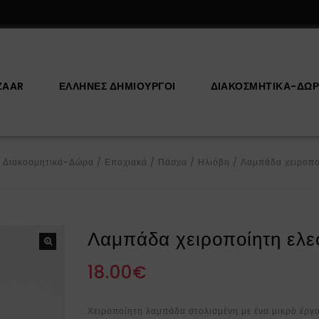
ZAAR
ΕΛΛΗΝΕΣ ΔΗΜΙΟΥΡΓΟΙ
ΔΙΑΚΟΣΜΗΤΙΚΆ-ΔΏ
/
Διακοσμητικά-Δώρα
/
Εποχιακά
/
Πάσχα
/
Ηλιόβη
/
Λαμπάδα χειροπο
Λαμπάδα χειροποίητη ελε
18.00
€
Χειροποίητη λαμπάδα στολισμένη με ένα μικρό έργο 