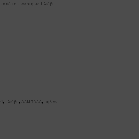
ο από το εργαστήριο Ηλιόβη.
ΚΙ
,
ηλιόβη
,
ΛΑΜΠΑΔΑ
,
πήλινο