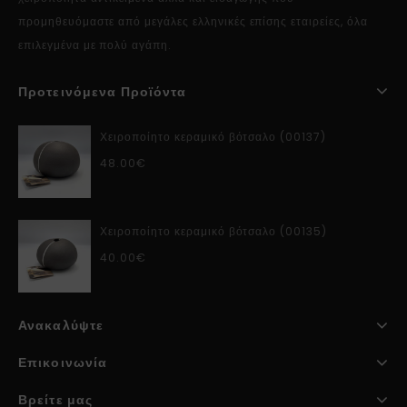
προμηθευόμαστε από μεγάλες ελληνικές επίσης εταιρείες, όλα
επιλεγμένα με πολύ αγάπη.
Προτεινόμενα Προϊόντα
Χειροποίητο κεραμικό βότσαλο (00137)
48.00
€
Χειροποίητο κεραμικό βότσαλο (00135)
40.00
€
Ανακαλύψτε
Επικοινωνία
Βρείτε μας