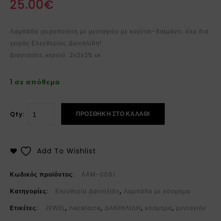
25.00
€
Λαμπάδα χειροποίητη με μενταγιόν με κορίτσι-διαμάντι, όλα δια
χειρός Ελευθερίας Δανιηλίδη!
Διαστάσεις κεριού: 2x2x25 εκ
1 σε απόθεμα
ΠΡΟΣΘΉΚΗ ΣΤΟ ΚΑΛΆΘΙ
Qty:
Add To Wishlist
Κωδικός προϊόντος:
ΛΑΜ-0061
Κατηγορίες:
Ελευθερία Δανιηλίδη
,
Λαμπάδα με κόσμημα
Ετικέτες:
JEWEL
,
necklace
,
ΔΑΝΙΗΛΙΔΗ
,
κόσμημα
,
μενταγιόν