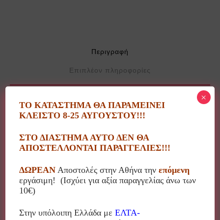
Περιγραφή
Επιπλέον πληροφορίες
×
ΤΟ ΚΑΤΑΣΤΗΜΑ ΘΑ ΠΑΡΑΜΕΙΝΕΙ
Η Ελευθερία Δανιηλίδη δημιουργεί ευφάνταστα
ΚΛΕΙΣΤΟ 8-25 ΑΥΓΟΥΣΤΟΥ!!!
διακοσμητικά αντικείμενα με τη δική της ιδιαίτερη
αισθητική!
ΣΤΟ ΔΙΑΣΤΗΜΑ ΑΥΤΟ ΔΕΝ ΘΑ
ΑΠΟΣΤΕΛΛΟΝΤΑΙ ΠΑΡΑΓΓΕΛΙΕΣ!!!
Χρησιμοποιεί το κεραμικό στοιχείο συνδυασμένο με
υφάσματα, χάντρες και άλλα υλικά συνθέτοντας
ΔΩΡΕΑΝ
Αποστολές στην Αθήνα την
επόμενη
μοναδικές εικαστικές δημιουργίες.
εργάσιμη! (Ισχύει για αξία παραγγελίας άνω των
10€)
Διακοσμητικά, κοσμήματα, γούρια, λαμπάδες κα
Στην υπόλοιπη Ελλάδα με
ΕΛΤΑ-