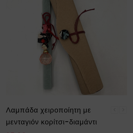
Λαμπάδα χειροποίητη με
Κεραμικό κρεμαστό αυγό
Λαμπάδα με μενταγιόν
φαναράκι
μενταγιόν κορίτσι-διαμάντι
καρδιά