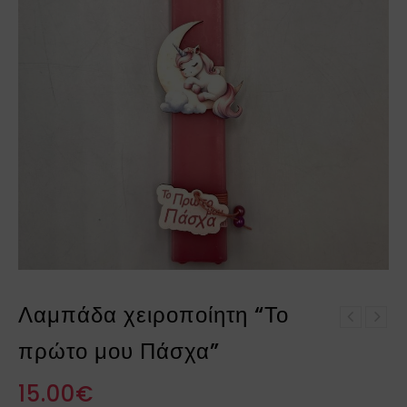
Λαμπάδα χειροποίητη “Το
Λαμπάδα με ξύλινο
Λαμπάδα κοριτσάκια-
διακοσμητικό νεράϊδα
πρώτο μου Πάσχα”
φίλες με ξύλινη πλάτη
15.00
€