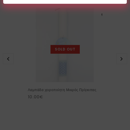
SOLD OUT
Λαμπάδα χειροποίητη Μικρός Πρίγκιπας
10.00
€