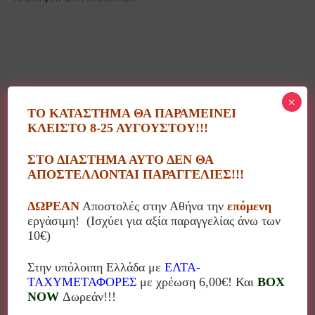
Περιγραφή
×
ΤΟ ΚΑΤΑΣΤΗΜΑ ΘΑ ΠΑΡΑΜΕΙΝΕΙ
ΚΛΕΙΣΤΟ 8-25 ΑΥΓΟΥΣΤΟΥ!!!
Λαμπάδα χειροποίητη αρωματική με ξύλινο
ΣΤΟ ΔΙΑΣΤΗΜΑ ΑΥΤΟ ΔΕΝ ΘΑ
διακοσμητικό “Το πρώτο μου Πάσχα”.
ΑΠΟΣΤΕΛΛΟΝΤΑΙ ΠΑΡΑΓΓΕΛΙΕΣ!!!
Δυνατότητα επιλογής κεριού. Ρωτήστε μας για
ΔΩΡΕΑΝ
Αποστολές στην Αθήνα την
επόμενη
διαθεσιμότητα σε κεριά!
εργάσιμη! (Ισχύει για αξία παραγγελίας άνω των
10€)
Στην υπόλοιπη Ελλάδα με
ΕΛΤΑ-
ΤΑΧΥΜΕΤΑΦΟΡΕΣ
με χρέωση 6,00€! Και
BOX
Σχετικά προϊόντα
NOW
Δωρεάν!!!