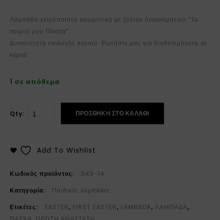
Λαμπάδα χειροποίητη αρωματική με ξύλινο διακοσμητικό “Το
πρώτο μου Πάσχα”.
Δυνατότητα επιλογής κεριού. Ρωτήστε μας για διαθεσιμότητα σε
κεριά!
1 σε απόθεμα
ΠΡΟΣΘΉΚΗ ΣΤΟ ΚΑΛΆΘΙ
Qty:
Add To Wishlist
Κωδικός προϊόντος:
543-14
Κατηγορία:
Παιδικές λαμπάδες
Ετικέτες:
EASTER
,
FIRST EASTER
,
LAMBADA
,
ΛΑΜΠΑΔΑ
,
ΠΑΣΧΑ
,
ΠΡΩΤΗ ΑΝΑΣΤΑΣΗ