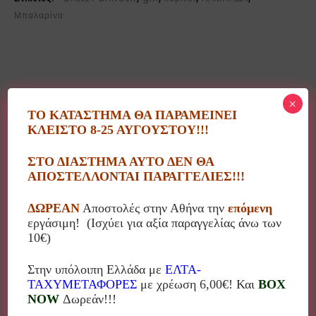
Μπαλαρίνα
×
Περιγραφή
ΤΟ ΚΑΤΑΣΤΗΜΑ ΘΑ ΠΑΡΑΜΕΙΝΕΙ
ΚΛΕΙΣΤΟ 8-25 ΑΥΓΟΥΣΤΟΥ!!!
Η Μαργαρίτα Γιαννακοπούλου δημιουργεί κεριά,
ΣΤΟ ΔΙΑΣΤΗΜΑ ΑΥΤΟ ΔΕΝ ΘΑ
ΑΠΟΣΤΕΛΛΟΝΤΑΙ ΠΑΡΑΓΓΕΛΙΕΣ!!!
λαμπάδες αλλά και διάφορα διακοσμητικά με τη δική
της φαντασία συνδυάζοντας ποικίλα υλικά!
ΔΩΡΕΑΝ
Αποστολές στην Αθήνα την
επόμενη
Το αποτέλεσμα είναι πραγματικά υπέροχο!
εργάσιμη! (Ισχύει για αξία παραγγελίας άνω των
10€)
Στην υπόλοιπη Ελλάδα με
ΕΛΤΑ-
ΤΑΧΥΜΕΤΑΦΟΡΕΣ
με χρέωση 6,00€! Και
BOX
Σχετικά προϊόντα
NOW
Δωρεάν!!!