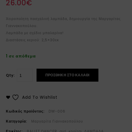
26.00
€
Χειροποίητη πασχαλινή λαμπάδα, δημιουργία της Μαργαρίτας
Γιαννακοπούλου.
Λαμπάδα με σχέδιο μπαλαρίνα!
Διαστάσεις κεριού: 2,5×30εκ
1 σε απόθεμα
ΠΡΟΣΘΉΚΗ ΣΤΟ ΚΑΛΆΘΙ
Qty:
Add To Wishlist
Κωδικός προϊόντος:
DW-006
Κατηγορία:
Μαργαρίτα Γιαννακοπούλου
Ετικέτες:
BALLET DANCER
,
girl
,
κορίτσι
,
ΛΑΜΠΑΔΑ
,